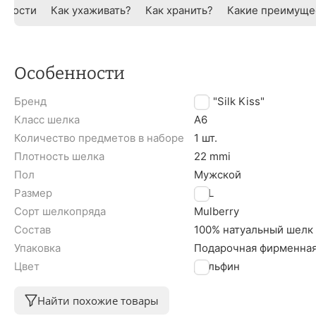
нности
Как ухаживать?
Как хранить?
Какие преимуще
Особенности
Бренд
TM "Silk Kiss"
Класс шелка
A6
Количество предметов в наборе
1 шт.
Плотность шелка
22 mmi
Пол
Мужской
Размер
XXL
Сорт шелкопряда
Mulberry
Состав
100% натуальный шелк
Упаковка
Подарочная фирменная
Цвет
Дельфин
Найти похожие товары