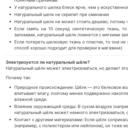
понятным причинам.
У натурального шелка блеск ярче, чем у искуственно
Натуральный шелк не скрипит при сминании
Натуральный шелк не может стоить дешево, потому 
Если смять на 10 секунд синтетическую ткань, т
заломами, натуральный шелк помнется с мягкими за
Если потереть шелковую ткань о пластик, то она не э
способ хорошо подходит для проверки в магазине)
Электризуется ли натуральный шёлк?
Натуральный шёлк может электризоваться, но делает это
Почему так:
Природное происхождение: Шёлк — это белковое во
впитывает влагу, поэтому менее подвержено накопл
влажной среде.
Влияние окружающей среды: В сухом воздухе (напр
натуральный шёлк может немного электризоваться, о
Контакт с другими материалами: Если шёлк соприкас
(например, с полиэстером или нейлоном), он тоже м