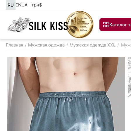
EN
UA
грн
$
RU
Каталог 
Главная
Мужская одежда
Мужская одежда XXL
Мужс
/
/
/