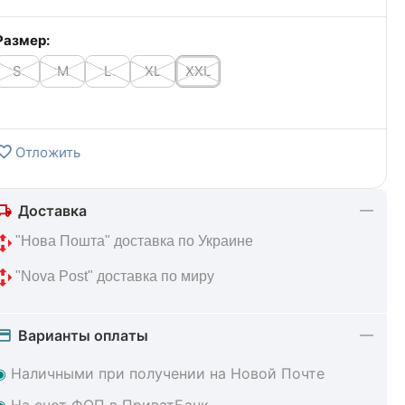
Размер:
S
M
L
XL
XXL
Отложить
Доставка
 "Нова Пошта" доставка по Украине
 "Nova Post" доставка по миру
Варианты оплаты
◉
Наличными при получении на Новой Почте
◉
На счет ФОП в ПриватБанк