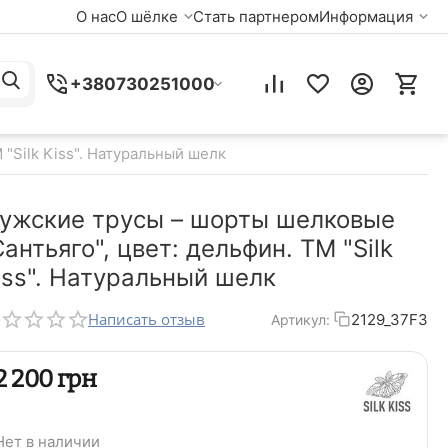
О нас
О шёлке
Стать партнером
Информация
+380730251000
"Silk Kiss". Натуральный шелк
ужские трусы – шорты шелковые
Сантьяго", цвет: дельфин. TM "Silk
iss". Натуральный шелк
Написать отзыв
2129_37F3
Артикул:
‍2 200‍
грн
Нет в наличии