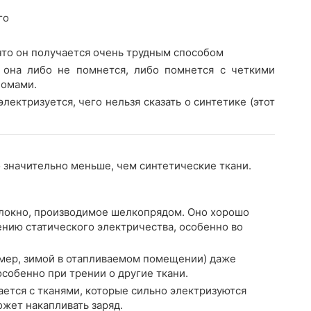
го
что он получается очень трудным способом
о она либо не помнется, либо помнется с четкими
ломами.
лектризуется, чего нельзя сказать о синтетике (этот
 значительно меньше, чем синтетические ткани.
локно, производимое шелкопрядом. Оно хорошо
ению статического электричества, особенно во
имер, зимой в отапливаемом помещении) даже
собенно при трении о другие ткани.
ается с тканями, которые сильно электризуются
ожет накапливать заряд.