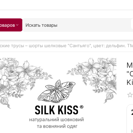
товаров
кие трусы – шорты шелковые "Сантьяго", цвет: дельфин. TM 
М
"
K