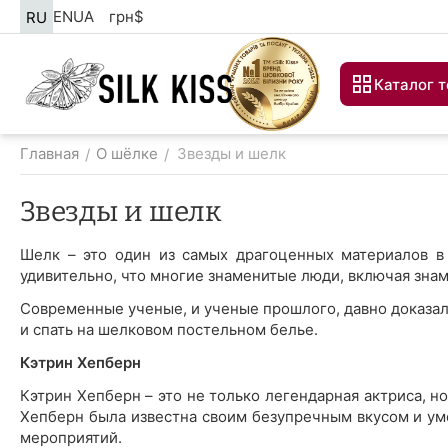
EN
UA
грн
$
RU
Каталог 
Главная
О шёлке
Звезды и шелк
/
/
Звезды и шелк
Шелк – это один из самых драгоценных материалов в 
удивительно, что многие знаменитые люди, включая зна
Современные ученые, и ученые прошлого, давно доказа
и спать на шелковом постельном белье.
Кэтрин Хепберн
Кэтрин Хепберн – это не только легендарная актриса, н
Хепберн была известна своим безупречным вкусом и ум
мероприятий.