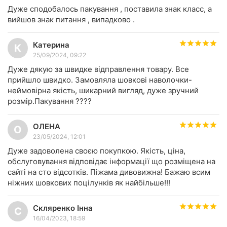
Дуже сподобалось пакування , поставила знак класс, а
вийшов знак питання , випадково .
Катерина
К
25/09/2024, 09:22
Дуже дякую за швидке відправлення товару. Все
прийшло швидко. Замовляла шовкові наволочки-
неймовірна якість, шикарний вигляд, дуже зручний
розмір.Пакування ????
ОЛЕНА
О
23/05/2024, 12:01
Дуже задоволена своєю покупкою. Якість, ціна,
обслуговування відповідає інформації що розміщена на
сайті на сто відсотків. Піжама дивовижна! Бажаю всим
ніжних шовкових поцілунків як найбільше!!!
Скляренко Інна
С
16/04/2023, 18:59