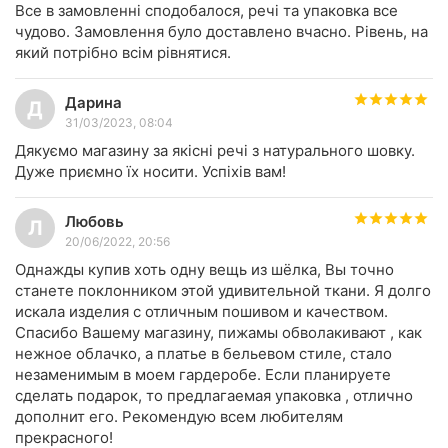
Все в замовленні сподобалося, речі та упаковка все
чудово. Замовлення було доставлено вчасно. Рівень, на
який потрібно всім рівнятися.
Дарина
Д
31/03/2023, 08:04
Дякуємо магазину за якісні речі з натурального шовку.
Дуже приємно їх носити. Успіхів вам!
Любовь
Л
20/06/2022, 20:56
Однажды купив хоть одну вещь из шёлка, Вы точно
станете поклонником этой удивительной ткани. Я долго
искала изделия с отличным пошивом и качеством.
Спасибо Вашему магазину, пижамы обволакивают , как
нежное облачко, а платье в бельевом стиле, стало
незаменимым в моем гардеробе. Если планируете
сделать подарок, то предлагаемая упаковка , отлично
дополнит его. Рекомендую всем любителям
прекрасного!