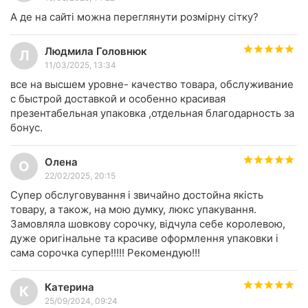
А де на сайті можна переглянути розмірну сітку?
Людмила Головнюк
Л
11/03/2025, 13:34
все на высшем уровне- качество товара, обслуживание
с быстрой доставкой и особенно красивая
презентабельная упаковка ,отдельная благодарность за
бонус.
Олена
О
22/02/2025, 20:15
Супер обслуговування і звичайно достойна якість
товару, а також, на мою думку, люкс упакування.
Замовляла шовкову сорочку, відчула себе королевою,
дуже оригінальне та красиве оформлення упаковки і
сама сорочка супер!!!!! Рекомендую!!!
Катерина
К
25/09/2024, 09:24