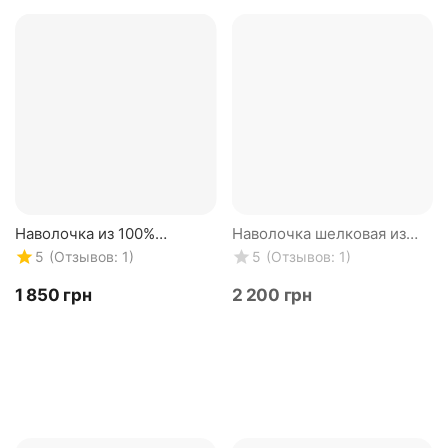
Наволочка из 100%
Наволочка шелковая из
натурального шелка.
натурального шелка.
(Отзывов: 1)
(Отзывов: 1)
5
5
Шампань 22 mmi.
Нагината розовая. Silk
Двусторонняя
Kiss. Размер 50 х 70 с...
‍1 850‍
грн
‍2 200‍
грн