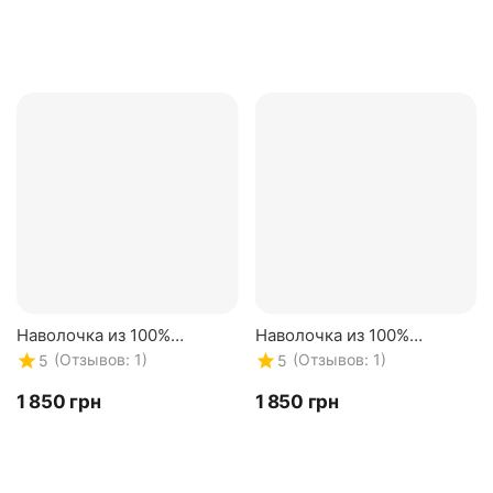
Наволочка из 100%
Наволочка из 100%
натурального шелка.
натурального шелка.
(Отзывов: 1)
(Отзывов: 1)
5
5
Серая 22 mmi.
Темно-серая 22 mmi.
Двусторонняя
Двусторонняя
‍1 850‍
грн
‍1 850‍
грн