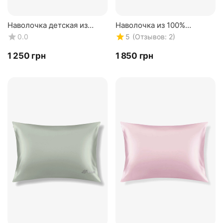
Наволочка детская из
Наволочка из 100%
100% натурального шелка.
натурального шелка.
(Отзывов: 2)
0.0
5
Шелковая наволочка для
Зеленая 22 mmi.
детей 19мм. Размер...
Двусторонняя
‍1 250‍
грн
‍1 850‍
грн