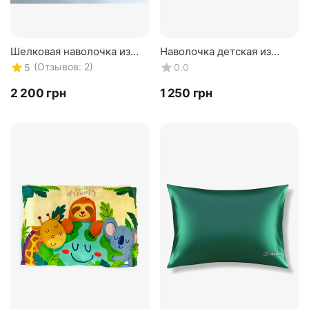
Шелковая наволочка из
Наволочка детская из
100% натурального шелка.
100% натурального шелка.
(Отзывов: 2)
5
0.0
Голубой пион. Размер
Шелковая наволочка для
50*70 см. Двусторонняя
новорожденных 19мм...
‍2 200‍
грн
‍1 250‍
грн