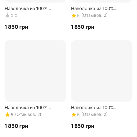
Наволочка из 100%
Наволочка из 100%
натурального шелка.
натурального шелка.
(Отзывов: 2)
0.0
5
Оливковая 22 mmi.
Розовая 22 mmi.
Двусторонняя
Двусторонняя
‍1 850‍
грн
‍1 850‍
грн
Наволочка из 100%
Наволочка из 100%
натурального шелка.
натурального шелка.
(Отзывов: 2)
(Отзывов: 2)
5
5
Фиолетовая 22 mmi.
Синяя 22 mmi.
Двусторонняя
Двусторонняя
‍1 850‍
грн
‍1 850‍
грн