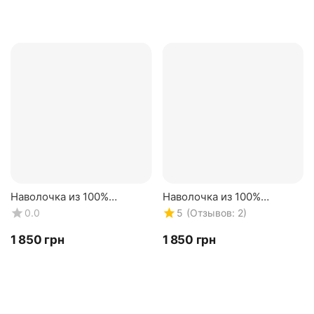
Наволочка из 100%
Наволочка из 100%
натурального шелка.
натурального шелка.
(Отзывов: 2)
0.0
5
Черная 22 mmi.
Шоколадная 22 mmi.
Двусторонняя
Двусторонняя
‍1 850‍
грн
‍1 850‍
грн