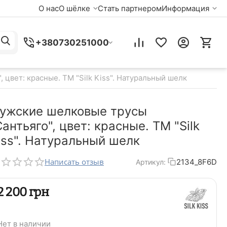
О нас
О шёлке
Стать партнером
Информация
+380730251000
 цвет: красные. TM "Silk Kiss". Натуральный шелк
ужские шелковые трусы
Сантьяго", цвет: красные. TM "Silk
iss". Натуральный шелк
Написать отзыв
2134_8F6D
Артикул:
‍2 200‍
грн
Нет в наличии