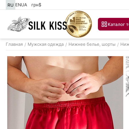
EN
UA
грн
$
RU
Каталог 
Главная
Мужская одежда
Нижнее белье, шорты
Ниж
/
/
/