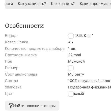
нности
Как ухаживать?
Как хранить?
Какие преимуще
Особенности
Бренд
TM "Silk Kiss"
Класс шелка
A6
Количество предметов в наборе
1 шт.
Плотность шелка
22 mmi
Пол
Мужской
Размер
XL
Сорт шелкопряда
Mulberry
Состав
100% натуальный шелк
Упаковка
Подарочная фирменная
Цвет
Красный
Найти похожие товары