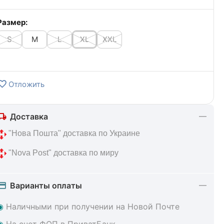
Размер:
S
M
L
XL
XXL
Отложить
Доставка
 "Нова Пошта" доставка по Украине
 "Nova Post" доставка по миру
Варианты оплаты
◉
Наличными при получении на Новой Почте
◉
На счет ФОП в ПриватБанк