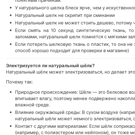
понятным причинам.
У натурального шелка блеск ярче, чем у искуственно
Натуральный шелк не скрипит при сминании
Натуральный шелк не может стоить дешево, потому 
Если смять на 10 секунд синтетическую ткань, т
заломами, натуральный шелк помнется с мягкими за
Если потереть шелковую ткань о пластик, то она не э
способ хорошо подходит для проверки в магазине)
Электризуется ли натуральный шёлк?
Натуральный шёлк может электризоваться, но делает это
Почему так:
Природное происхождение: Шёлк — это белковое во
впитывает влагу, поэтому менее подвержено накопл
влажной среде.
Влияние окружающей среды: В сухом воздухе (напр
натуральный шёлк может немного электризоваться, о
Контакт с другими материалами: Если шёлк соприкас
(например, с полиэстером или нейлоном), он тоже м