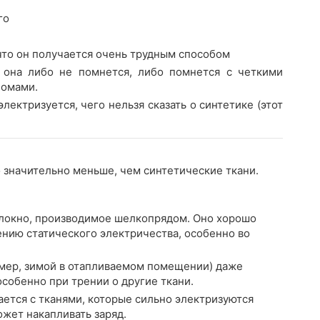
го
что он получается очень трудным способом
о она либо не помнется, либо помнется с четкими
ломами.
лектризуется, чего нельзя сказать о синтетике (этот
 значительно меньше, чем синтетические ткани.
локно, производимое шелкопрядом. Оно хорошо
ению статического электричества, особенно во
имер, зимой в отапливаемом помещении) даже
собенно при трении о другие ткани.
ается с тканями, которые сильно электризуются
ожет накапливать заряд.