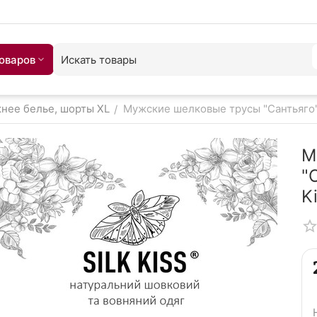
товаров
нее белье, шорты XL
Мужские шелковые трусы "Сантьяго",
/
М
"
K