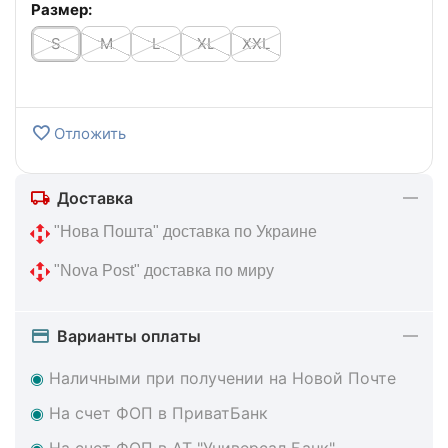
Размер:
S
M
L
XL
XXL
Отложить
Доставка
 "Нова Пошта" доставка по Украине
 "Nova Post" доставка по миру
Варианты оплаты
◉
Наличными при получении на Новой Почте
◉
На счет ФОП в ПриватБанк
◉
На счет ФОП в АТ "Универсал Банк"