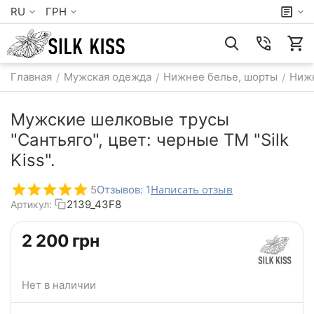
RU
ГРН
Главная
Мужская одежда
Нижнее белье, шорты
Нижн
/
/
/
Мужские шелковые трусы
"Сантьяго", цвет: черные TM "Silk
Kiss".
Написать отзыв
5
Отзывов: 1
2139_43F8
Артикул:
‍2 200‍
грн
Нет в наличии