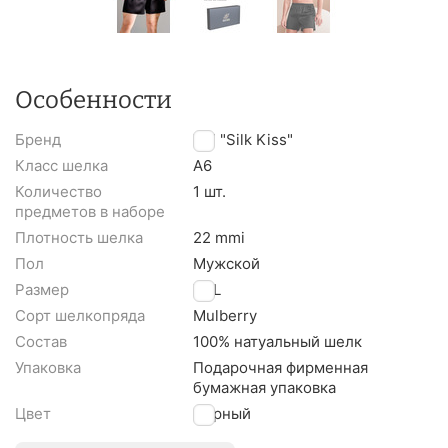
Особенности
Бренд
TM "Silk Kiss"
Класс шелка
A6
Количество
1 шт.
предметов в наборе
Плотность шелка
22 mmi
Пол
Мужской
Размер
XXL
Сорт шелкопряда
Mulberry
Состав
100% натуальный шелк
Упаковка
Подарочная фирменная
бумажная упаковка
Цвет
Черный