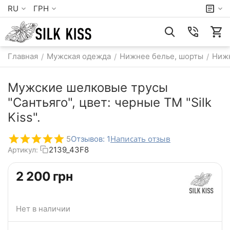
RU
ГРН
Главная
Мужская одежда
Нижнее белье, шорты
Нижн
/
/
/
Мужские шелковые трусы
"Сантьяго", цвет: черные TM "Silk
Kiss".
Написать отзыв
5
Отзывов: 1
2139_43F8
Артикул:
‍2 200‍
грн
Нет в наличии