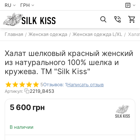
RU
ГРН
Главная
Женская одежда
Женская одежда L/XL
Хала
/
/
/
Халат шелковый красный женский
из натурального 100% шелка и
кружева. ТМ "Silk Kiss"
Написать отзыв
5
Отзывов: 1
2219_B453
Артикул:
‍5 600‍
грн
В наличии