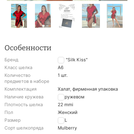
Особенности
Бренд
TM "Silk Kiss"
Класс шелка
A6
Количество
1 шт.
предметов в наборе
Комплектация
Халат, фирменная упаковка
Наличие кружева
С кружевом
Плотность шелка
22 mmi
Пол
Женский
Размер
L/XL
Сорт шелкопряда
Mulberry