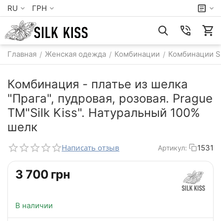
RU
ГРН
Главная
Женская одежда
Комбинации
Комбинации S
/
/
/
Комбинация - платье из шелка
"Прага", пудровая, розовая. Prague
TM"Silk Kiss". Натуральный 100%
шелк
Написать отзыв
1531
Артикул:
‍3 700‍
грн
В наличии