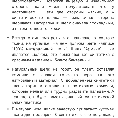
шероховатости. Потрогав лицевую и изнаночную
стороны ткани можно почувствовать, что: у
настоящего — эти две стороны мягкие, а у
синтетического шелка — изнаночная сторона
шершавая. Натуральный шелк сначала прохладный,
а потом теплеет от кожи.
Всегда стоит смотреть что написано о составе
ткани, на ярлычке. На нем должна быть надпись
"100%
натуральный
шелк". Шелк "Армани" - не
является шелком, это обыкновенная синтетика с
красивым названием, будьте бдительны
Натуральный шелк не горит, он тлеет, оставляя
комочки с запахом горелого пера, т.к. это
натуральный материал. С добавлением синтетики
ткань горит и оставляет пластиковые комочки,
которые нельзя или трудно раздавить пальцами. А
так же он будет иметь сильный синтетический
запах пластика
В натуральном шелке зачастую прилагают кусочек
ткани для проверки. В синтетике этого не делают,