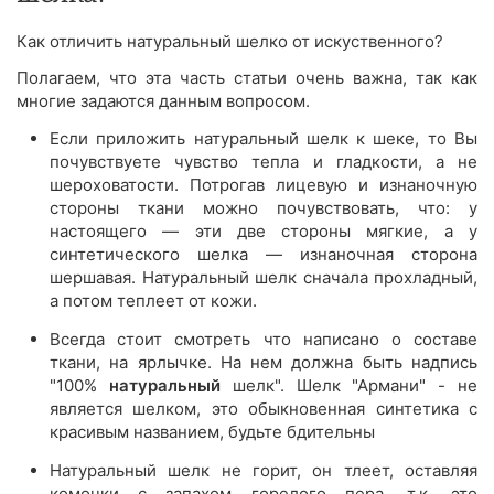
Как отличить натуральный шелко от искуственного?
Полагаем, что эта часть статьи очень важна, так как
многие задаются данным вопросом.
Если приложить натуральный шелк к шеке, то Вы
почувствуете чувство тепла и гладкости, а не
шероховатости. Потрогав лицевую и изнаночную
стороны ткани можно почувствовать, что: у
настоящего — эти две стороны мягкие, а у
синтетического шелка — изнаночная сторона
шершавая. Натуральный шелк сначала прохладный,
а потом теплеет от кожи.
Всегда стоит смотреть что написано о составе
ткани, на ярлычке. На нем должна быть надпись
"100%
натуральный
шелк". Шелк "Армани" - не
является шелком, это обыкновенная синтетика с
красивым названием, будьте бдительны
Натуральный шелк не горит, он тлеет, оставляя
комочки с запахом горелого пера, т.к. это