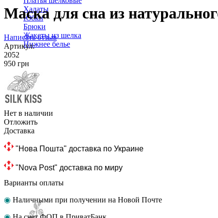
Платья шелковые
Маска для сна из натуральног
Халаты
Юбки
Брюки
Жакеты из шелка
Написать отзыв
Нижнее белье
Артикул:
2052
‍950‍
грн
Нет в наличии
Отложить
Доставка
 "Нова Пошта" доставка по Украине
 "Nova Post" доставка по миру
Варианты оплаты
◉
Наличными при получении на Новой Почте
◉
На счет ФОП в ПриватБанк