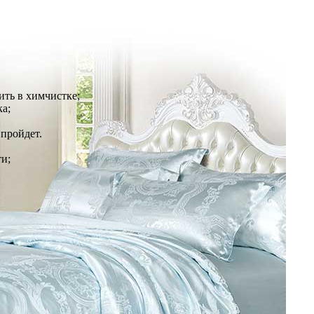
ить в химчистке;
ка;
 пройдет.
ти;