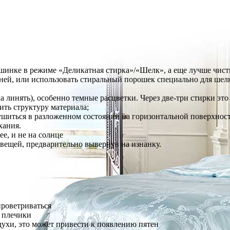
шинке в режиме «Деликатная стирка»/«Шелк», а еще лучше чист
аней, или использовать стиральный порошек специально для шел
а линять), особенно темные расцветки. Через две-три стирки это
ить структуру материала;
сушиться в разложенном состоянии на горизонтальной поверхнос
хания.
е, и не на солнце
 вещей, предварительно вывернув на изнанку.
проветриваться
а плечики
духи, это может привести к появлению пятен