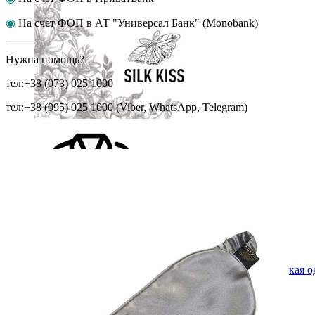
◉
На счет ФОП в АТ "Универсал Банк" (Monobank)
Нужна помощь?
тел:+38 (073) 025 1000
тел:+38 (095) 025 1000 (Viber, WhatsApp, Telegram)
Мужская одежда
Мужская о
Пижамы мужские
Халаты мужские
Нижнее белье, шорты