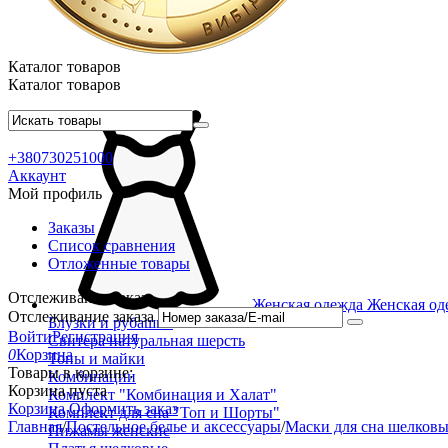
Каталог товаров
Каталог товаров
+380730251000
Аккаунт
Мой профиль
Заказы
Список сравнения
Отложенные товары
Отслеживание заказа
Женская одежда
Женская од
Отслеживание заказа
Блузки и рубашки
Войти
Регистрация
Свитера натуральная шерсть
0
Корзина
Топы и майки
Товары в корзине:
Комбинации
Корзина пуста
Комплект "Комбинация и Халат"
Корзина
Оформить заказ
Комплект для сна "Топ и Шорты"
Главная
/
Постельное белье и аксессуары
/
Маски для сна шелков
Пижамы женские