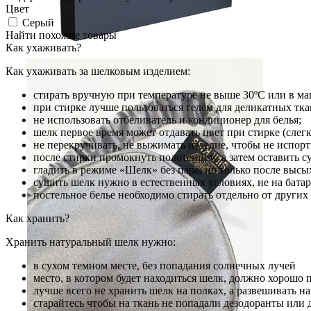
Цвет
Серый
Найти похожие товары
Как ухаживать?
Как ухаживать за шелковым изделием:
стирать вручную при температуре не выше 30ºС или в ма
при стирке лучше пользоваться гелем для деликатных тк
не использовать отбеливатель и кондиционер для белья;
шелк первое время может отдавать цвет при стирке (слегк
не перекручивать, не выжимать изделие, чтобы не испорт
после стирки промокнуть полотенцем, а затем оставить 
гладить в режиме «Шелк» без пара, но только после высы
сушить шелк нужно в естественных условиях, не на батаре
постельное белье необходимо стирать отдельно от других
Как хранить?
Хранить натуральный шелк нужно:
в сухом темном месте, без попадания солнечных лучей
место, в котором будет находиться шелк, должно хорошо 
лучше всего не хранить шелк на полках, а развешивать н
старайтесь чтобы на ткань не попадали дезодоранты или 