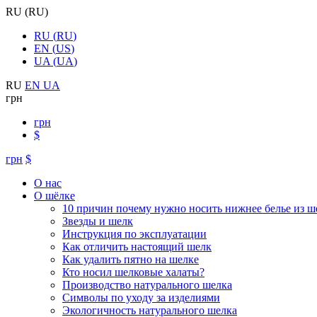
RU
(
RU
)
RU
(
RU
)
EN
(
US
)
UA
(
UA
)
RU
EN
UA
грн
грн
$
грн
$
О нас
О шёлке
10 причин почему нужно носить нижнее белье из ш
Звезды и шелк
Инструкция по эксплуатации
Как отличить настоящий шелк
Как удалить пятно на шелке
Кто носил шелковые халаты?
Производство натурального шелка
Символы по уходу за изделиями
Экологичность натурального шелка