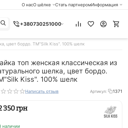
О нас
О шёлке
Стать партнером
Информация
+380730251000
, цвет бордо. TM"Silk Kiss". 100% шелк
айка топ женская классическая из
атурального шелка, цвет бордо.
M"Silk Kiss". 100% шелк
Написать отзыв
1371
Артикул:
‍2 350‍
грн
В наличии