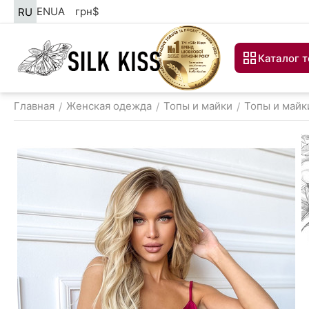
EN
UA
грн
$
RU
Каталог 
Главная
Женская одежда
Топы и майки
Топы и майк
/
/
/