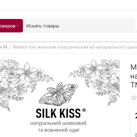
товаров
и M
Майка топ женская классическая из натурального шелка
/
М
н
T