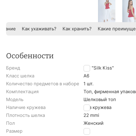
исание
Как ухаживать?
Как хранить?
Какие преимуще
Особенности
Бренд
TM "Silk Kiss"
Класс шелка
A6
Количество предметов в наборе
1 шт.
Комплектация
Топ, фирменная упаков
Модель
Шелковый топ
Наличие кружева
Без кружева
Плотность шелка
22 mmi
Пол
Женский
Размер
M