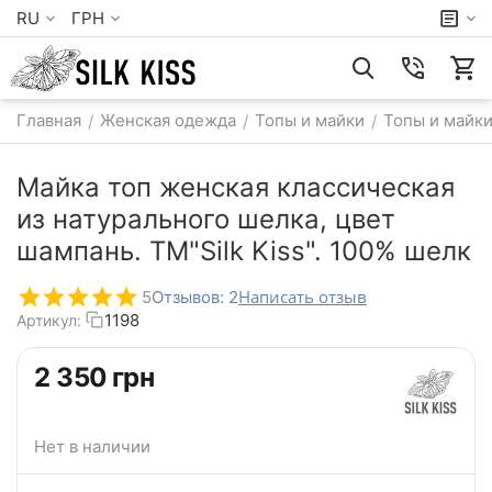
RU
ГРН
Главная
Женская одежда
Топы и майки
Топы и майки
/
/
/
Майка топ женская классическая
из натурального шелка, цвет
шампань. TM"Silk Kiss". 100% шелк
Написать отзыв
5
Отзывов: 2
1198
Артикул:
‍2 350‍
грн
Нет в наличии