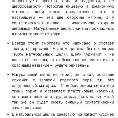
почувствуете чувство тепла и гладкости, а не
шероховатости. Потрогав лицевую и изнаночную
стороны ткани можно почувствовать, что: у
настоящего — эти две стороны мягкие, а у
синтетического шелка — изнаночная сторона
шершавая. Натуральный шелк сначала прохладный,
а потом теплеет от кожи.
Всегда стоит смотреть что написано о составе
ткани, на ярлычке. На нем должна быть надпись
"100%
натуральный
шелк". Шелк "Армани" - не
является шелком, это обыкновенная синтетика с
красивым названием, будьте бдительны
Натуральный шелк не горит, он тлеет, оставляя
комочки с запахом горелого пера, т.к. это
натуральный материал. С добавлением синтетики
ткань горит и оставляет пластиковые комочки,
которые нельзя или трудно раздавить пальцами. А
так же он будет иметь сильный синтетический
запах пластика
В натуральном шелке зачастую прилагают кусочек