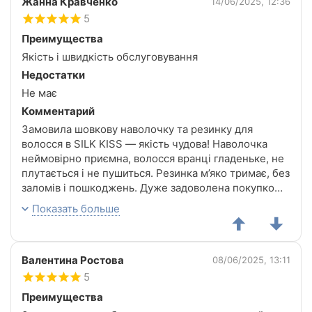
Жанна Кравченко
14/06/2025, 12:36
5
Преимущества
Якість і швидкість обслуговування
Недостатки
Не має
Комментарий
Замовила шовкову наволочку та резинку для
волосся в SILK KISS — якість чудова! Наволочка
неймовірно приємна, волосся вранці гладеньке, не
плутається і не пушиться. Резинка м’яко тримає, без
заломів і пошкоджень. Дуже задоволена покупкою,
обов’язково замовлю ще! Рекомендую ????
Показать больше
Валентина Ростова
08/06/2025, 13:11
5
Преимущества