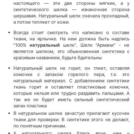
настоящего — эти две стороны мягкие, а у
синтетического шелка — изнаночная сторона
шершавая. Натуральный шелк сначала прохладный,
а потом теплеет от кожи.
Всегда стоит смотреть что написано о составе
ткани, на ярлычке. На нем должна быть надпись
"100%
натуральный
шелк". Шелк "Армани" - не
является шелком, это обыкновенная синтетика с
красивым названием, будьте бдительны
Натуральный шелк не горит, он тлеет, оставляя
комочки с запахом горелого пера, т.к. это
натуральный материал. С добавлением синтетики
ткань горит и оставляет пластиковые комочки,
которые нельзя или трудно раздавить пальцами. А
так же он будет иметь сильный синтетический
запах пластика
В натуральном шелке зачастую прилагают кусочек
ткани для проверки. В синтетике этого не делают,
по понятным причинам.
У натурального шелка блеск ярче, чем у