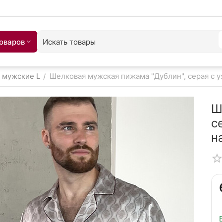
товаров
 мужские L
Шелковая мужская пижама "Дублин", серая с у
/
Ш
с
н