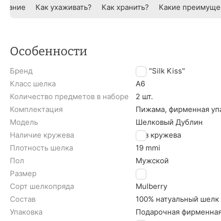
исание
Как ухаживать?
Как хранить?
Какие преимуще
Особенности
Бренд
TM "Silk Kiss"
Класс шелка
A6
Количество предметов в наборе
2 шт.
Комплектация
Пижама, фирменная уп
Модель
Шелковый Дублин
Наличие кружева
Без кружева
Плотность шелка
19 mmi
Пол
Мужской
Размер
L
Сорт шелкопряда
Mulberry
Состав
100% натуальный шелк
Упаковка
Подарочная фирменная