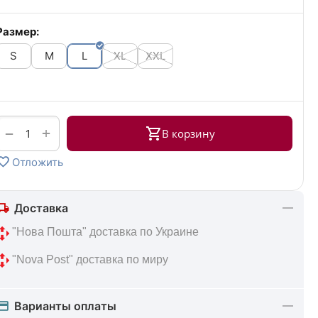
Размер:
S
M
L
XL
XXL
+
−
В корзину
Отложить
Доставка
 "Нова Пошта" доставка по Украине
 "Nova Post" доставка по миру
Варианты оплаты