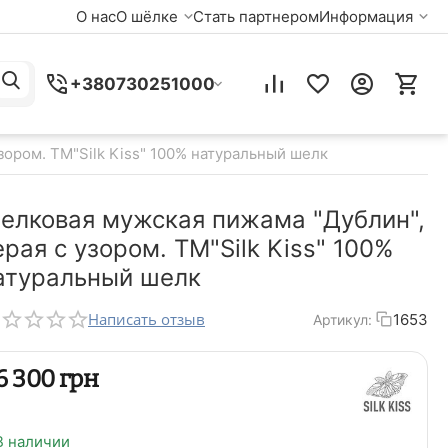
О нас
О шёлке
Стать партнером
Информация
+380730251000
зором. TM"Silk Kiss" 100% натуральный шелк
елковая мужская пижама "Дублин",
ерая с узором. TM"Silk Kiss" 100%
атуральный шелк
Написать отзыв
1653
Артикул:
‍6 300‍
грн
В наличии