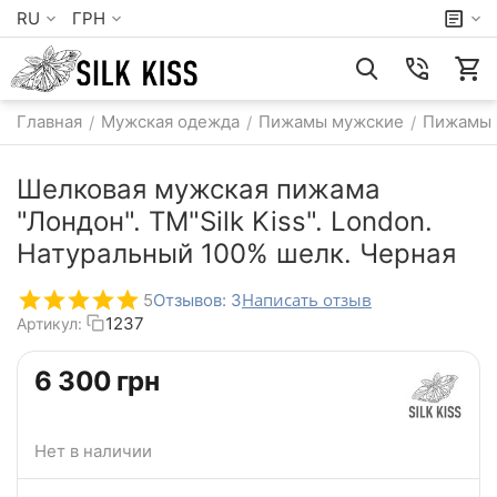
RU
ГРН
Главная
Мужская одежда
Пижамы мужские
Пижамы 
/
/
/
Шелковая мужская пижама
"Лондон". TM"Silk Kiss". London.
Натуральный 100% шелк. Черная
Написать отзыв
5
Отзывов: 3
1237
Артикул:
‍6 300‍
грн
Нет в наличии