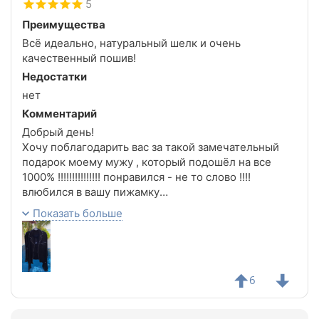
5
Преимущества
Всё идеально, натуральный шелк и очень
качественный пошив!
Недостатки
нет
Комментарий
Добрый день!
Хочу поблагодарить вас за такой замечательный
подарок моему мужу , который подошёл на все
1000% !!!!!!!!!!!!!!! понравился - не то слово !!!!
влюбился в вашу пижамку
Она , как будто сшита по его меркам ( после
Показать больше
того,как я его обмеряла , он так и думает !!!!!!!!!! ))
В общем , спасибо огромное
6