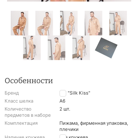
Особенности
Бренд
TM "Silk Kiss"
Класс шелка
A6
Количество
2 шт.
предметов в наборе
Комплектация
Пижама, фирменная упаковка,
плечики
Наличие кружева
Без кружева