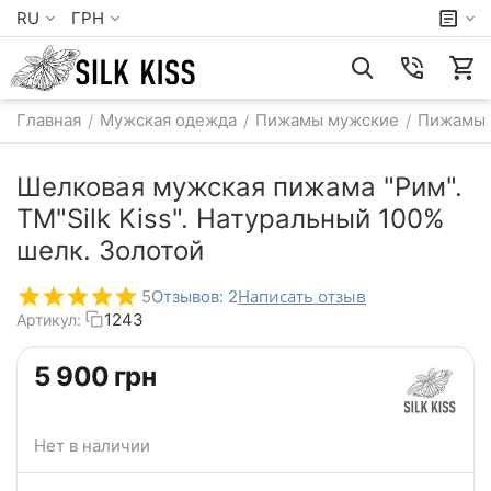
RU
ГРН
Главная
Мужская одежда
Пижамы мужские
Пижамы 
/
/
/
Шелковая мужская пижама "Рим".
TM"Silk Kiss". Натуральный 100%
шелк. Золотой
Написать отзыв
5
Отзывов: 2
1243
Артикул:
‍5 900‍
грн
Нет в наличии