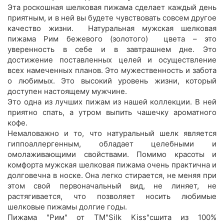
Эта роскошная шелковая пижама сделает каждый день
приятным, и в ней вы будете чувствовать совсем другое
качество жизни. Натуральная мужская шелковая
пижама Рим бежевого (золотого) цвета – это
уверенность в себе и в завтрашнем дне. Это
достижение поставленных целей и осуществление
всех намеченных планов. Это мужественность и забота
о любимых. Это высокий уровень жизни, который
доступен настоящему мужчине.
Это одна из лучших пижам из нашей коллекции. В ней
приятно спать, а утром выпить чашечку ароматного
кофе.
Немаловажно и то, что натуральный шелк является
гиппоаллергенным, обладает целебными и
омолаживающими свойствами. Помимо красоты и
комфорта мужская шелковая пижама очень практична и
долговечна в носке. Она легко стирается, не меняя при
этом свой первоначальный вид, не линяет, не
растягивается, что позволяет носить любимые
шелковые пижамы долгие годы.
Пижама "Рим" от TM"Silk Kiss"сшита из 100%