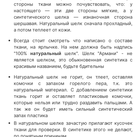
стороны ткани можно почувствовать, что: у
настоящего — эти две стороны мягкие, а у
синтетического шелка — изнаночная сторона
шершавая. Натуральный шелк сначала прохладный,
а потом теплеет от кожи.
Всегда стоит смотреть что написано о составе
ткани, на ярлычке. На нем должна быть надпись
"100%
натуральный
шелк". Шелк "Армани" - не
является шелком, это обыкновенная синтетика с
красивым названием, будьте бдительны
Натуральный шелк не горит, он тлеет, оставляя
комочки с запахом горелого пера, т.к. это
натуральный материал. С добавлением синтетики
ткань горит и оставляет пластиковые комочки,
которые нельзя или трудно раздавить пальцами. А
так же он будет иметь сильный синтетический
запах пластика
В натуральном шелке зачастую прилагают кусочек
ткани для проверки. В синтетике этого не делают,
по понятным причинам.