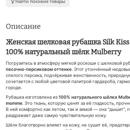
Найти похожие товары
Описание
Женская шелковая рубашка Silk Kis
100% натуральный шёлк Mulberry
Погрузитесь в атмосферу мягкой роскоши с шелковой ру
песочно-персиковом оттенке
. Этот утончённый нюдовый
спелого персика, подчёркивая женственность, природную
сочетается с любой цветовой палитрой гардероба, гармон
городе.
Рубашка изготовлена из
100% натурального шёлка Mulb
momme
. Это ткань, которую ценят за её гладкость, про
В ней комфортно как летом, так и зимой — она "дышит",
раздражает даже самую чувствительную кожу.
Шёлк благотворно влияет на кожу, не сушит её, предотв