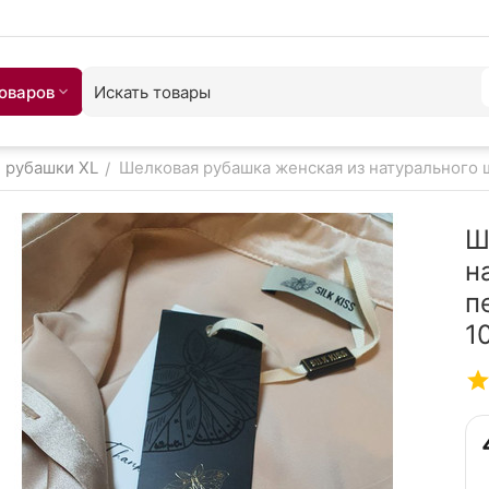
товаров
и рубашки XL
Шелковая рубашка женская из натурального ш
/
Ш
н
п
1