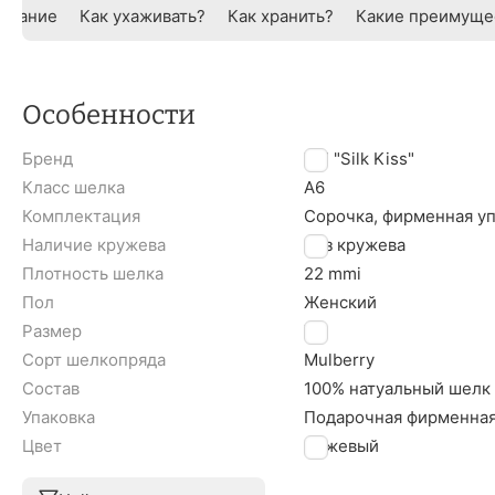
исание
Как ухаживать?
Как хранить?
Какие преимуще
Особенности
Бренд
TM "Silk Kiss"
Класс шелка
A6
Комплектация
Сорочка, фирменная у
Наличие кружева
Без кружева
Плотность шелка
22 mmi
Пол
Женский
Размер
XL
Сорт шелкопряда
Mulberry
Состав
100% натуальный шелк
Упаковка
Подарочная фирменная
Цвет
Бежевый