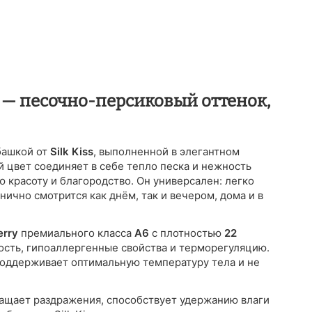
s — песочно-персиковый оттенок,
башкой от
Silk Kiss
, выполненной в элегантном
 цвет соединяет в себе тепло песка и нежность
 красоту и благородство. Он универсален: легко
ично смотрится как днём, так и вечером, дома и в
erry
премиального класса
A6
с плотностью
22
чность, гипоаллергенные свойства и терморегуляцию.
 поддерживает оптимальную температуру тела и не
ращает раздражения, способствует удержанию влаги