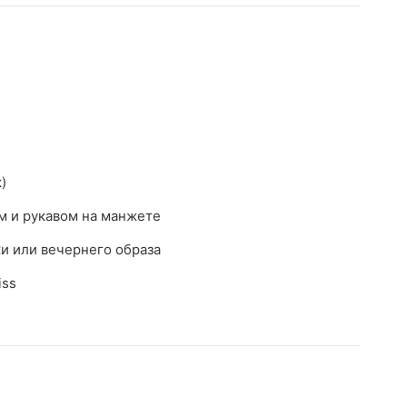
)
ом и рукавом на манжете
ки или вечернего образа
iss