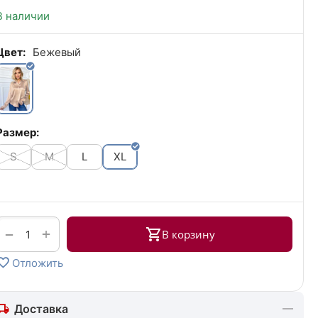
В наличии
Цвет:
Бежевый
Размер:
S
M
L
XL
+
−
В корзину
Отложить
Доставка