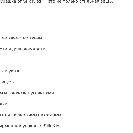
башка от Silk Kiss — это не только стильная вещь,
ее качество ткани
сти и долговечности
ы и уюта
фигуры
м и тонкими пуговицами
здки
ми или шелковыми пижамами
ирменной упаковке Silk Kiss