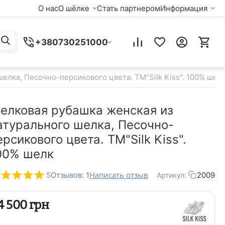
О нас
О шёлке
Стать партнером
Информация
+380730251000
елка, Песочно-персикового цвета. TM"Silk Kiss". 100% шел
елковая рубашка женская из
атурального шелка, Песочно-
ерсикового цвета. TM"Silk Kiss".
00% шелк
Написать отзыв
5
Отзывов: 1
2009
Артикул:
‍4 500‍
грн