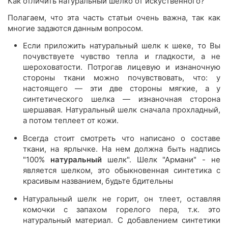
Как отличить натуральный шелко от искуственного?
Полагаем, что эта часть статьи очень важна, так как
многие задаются данным вопросом.
Если приложить натуральный шелк к шеке, то Вы
почувствуете чувство тепла и гладкости, а не
шероховатости. Потрогав лицевую и изнаночную
стороны ткани можно почувствовать, что: у
настоящего — эти две стороны мягкие, а у
синтетического шелка — изнаночная сторона
шершавая. Натуральный шелк сначала прохладный,
а потом теплеет от кожи.
Всегда стоит смотреть что написано о составе
ткани, на ярлычке. На нем должна быть надпись
"100%
натуральный
шелк". Шелк "Армани" - не
является шелком, это обыкновенная синтетика с
красивым названием, будьте бдительны
Натуральный шелк не горит, он тлеет, оставляя
комочки с запахом горелого пера, т.к. это
натуральный материал. С добавлением синтетики