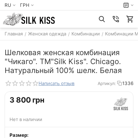
RU
ГРН
Главная
Женская одежда
Комбинации
Комбинации 
/
/
/
Шелковая женская комбинация
"Чикаго". TM"Silk Kiss". Chicago.
Натуральный 100% шелк. Белая
Написать отзыв
1336
Артикул:
‍3 800‍
грн
Нет в наличии
Размер: