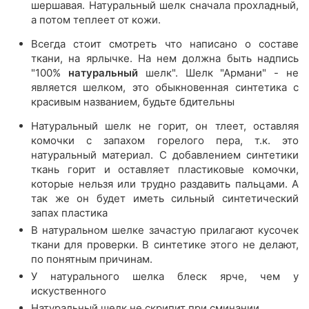
шершавая. Натуральный шелк сначала прохладный,
а потом теплеет от кожи.
Всегда стоит смотреть что написано о составе
ткани, на ярлычке. На нем должна быть надпись
"100%
натуральный
шелк". Шелк "Армани" - не
является шелком, это обыкновенная синтетика с
красивым названием, будьте бдительны
Натуральный шелк не горит, он тлеет, оставляя
комочки с запахом горелого пера, т.к. это
натуральный материал. С добавлением синтетики
ткань горит и оставляет пластиковые комочки,
которые нельзя или трудно раздавить пальцами. А
так же он будет иметь сильный синтетический
запах пластика
В натуральном шелке зачастую прилагают кусочек
ткани для проверки. В синтетике этого не делают,
по понятным причинам.
У натурального шелка блеск ярче, чем у
искуственного
Натуральный шелк не скрипит при сминании