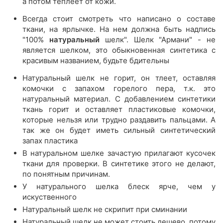
а потом теплеет от кожи.
Всегда стоит смотреть что написано о составе
ткани, на ярлычке. На нем должна быть надпись
"100%
натуральный
шелк". Шелк "Армани" - не
является шелком, это обыкновенная синтетика с
красивым названием, будьте бдительны
Натуральный шелк не горит, он тлеет, оставляя
комочки с запахом горелого пера, т.к. это
натуральный материал. С добавлением синтетики
ткань горит и оставляет пластиковые комочки,
которые нельзя или трудно раздавить пальцами. А
так же он будет иметь сильный синтетический
запах пластика
В натуральном шелке зачастую прилагают кусочек
ткани для проверки. В синтетике этого не делают,
по понятным причинам.
У натурального шелка блеск ярче, чем у
искуственного
Натуральный шелк не скрипит при сминании
Натуральный шелк не может стоить дешево, потому