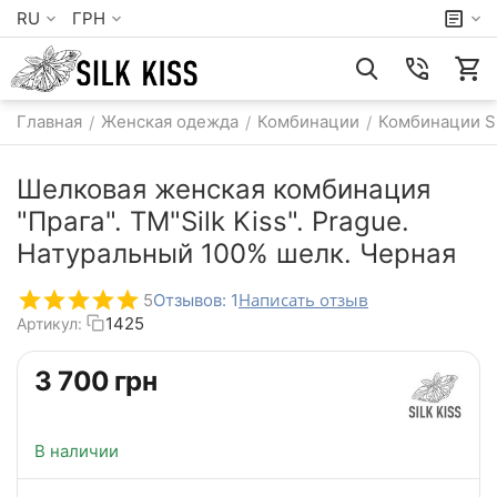
RU
ГРН
Главная
Женская одежда
Комбинации
Комбинации S
/
/
/
Шелковая женская комбинация
"Прага". TM"Silk Kiss". Prague.
Натуральный 100% шелк. Черная
Написать отзыв
5
Отзывов: 1
1425
Артикул:
‍3 700‍
грн
В наличии