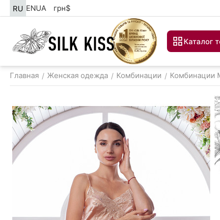
EN
UA
грн
$
RU
Каталог 
Главная
Женская одежда
Комбинации
Комбинации 
/
/
/