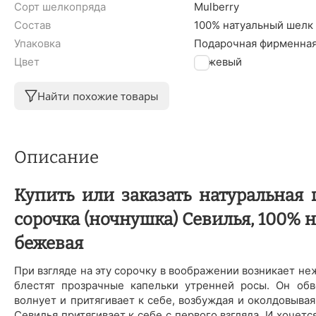
Сорт шелкопряда
Mulberry
Состав
100% натуальный шелк
Упаковка
Подарочная фирменная
Цвет
Бежевый
Найти похожие товары
Описание
Купить или заказать натуральная
сорочка (ночнушка) Севилья, 100% на
бежевая
При взгляде на эту сорочку в воображении возникает н
блестят прозрачные капельки утренней росы. Он об
волнует и притягивает к себе, возбуждая и околдовыва
Севилья притягивает к себе с первого взгляда. И хочетс