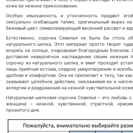
коже ее нежное прикосновение.
Особую изысканность и утонченность придают это
сексуально огибающие талию, оригинальный вырез на
бежевый цвет, символизирующий весенний рассвет и за
Естественно, сорочка Севилья не была бы столь об
натурального шелка. Этот материал просто творит чуд
искрясь на солнце, очаровывая благородным блеском. 
доставляя невероятное наслаждение своим нежным п
сорочку из натурального шелка, и вмиг проходит устал
лишь приятная истома, сладкое умиротворение и всеоб
удобная и комфортная. Она не прилипает к телу, так ка
оказывают целебное действие, омолаживая ее и наполн
аллергии и раздражения на нежной чувствительной коже
Натуральная шелковая сорочка Севилья – это любовь с
женщине – нежной, чувственной, страстной, краси
прожитого дня.