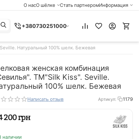
О нас
О шёлке
Стать партнером
Информация
+380730251000
 Seville. Натуральный 100% шелк. Бежевая
елковая женская комбинация
Севилья". TM"Silk Kiss". Seville.
атуральный 100% шелк. Бежевая
Написать отзыв
1179
Артикул:
‍4 200‍
грн
В наличии