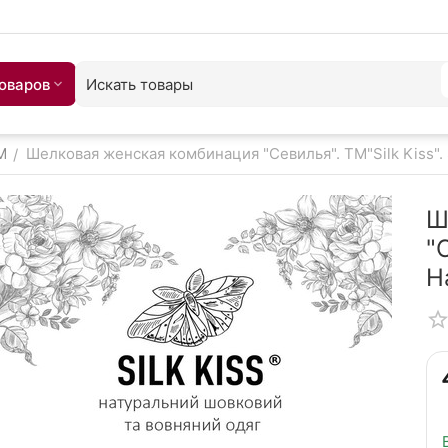
товаров
M
Шелковая женская комбинация "Севилья". TM"Silk Kiss".
/
Ш
"
Н