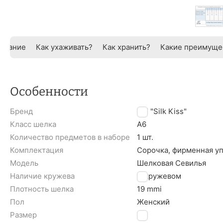
исание
Как ухаживать?
Как хранить?
Какие преимуще
Особенности
Бренд
TM "Silk Kiss"
Класс шелка
A6
Количество предметов в наборе
1 шт.
Комплектация
Сорочка, фирменная у
Модель
Шелковая Севилья
Наличие кружева
С кружевом
Плотность шелка
19 mmi
Пол
Женский
Размер
M