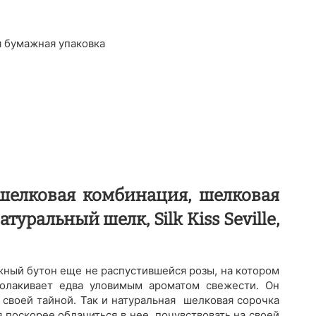
 бумажная упаковка
 шелковая комбинация, шелковая
туральный шелк, Silk Kiss Seville,
ежный бутон еще не распустившейся розы, на котором
волакивает едва уловимым ароматом свежести. Он
я своей тайной. Так и натуральная шелковая сорочка
я поскорее облачиться в нее, почувствовать на своей