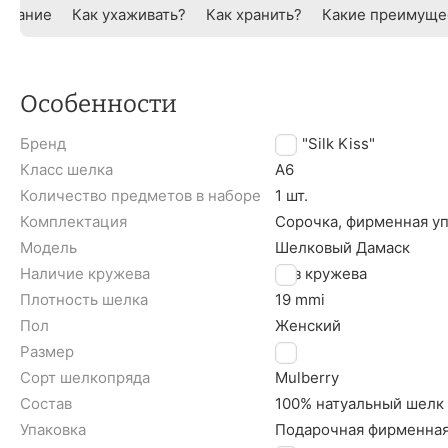
исание
Как ухаживать?
Как хранить?
Какие преимуще
Особенности
Бренд
TM "Silk Kiss"
Класс шелка
A6
Количество предметов в наборе
1 шт.
Комплектация
Сорочка, фирменная у
Модель
Шелковый Дамаск
Наличие кружева
Без кружева
Плотность шелка
19 mmi
Пол
Женский
Размер
S
Сорт шелкопряда
Mulberry
Состав
100% натуальный шелк
Упаковка
Подарочная фирменная