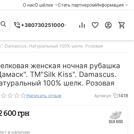
О нас
О шёлке
Стать партнером
Информация
+380730251000
s". Damascus. Натуральный 100% шелк. Розовая
елковая женская ночная рубашка
Дамаск". TM"Silk Kiss". Damascus.
атуральный 100% шелк. Розовая
Написать отзыв
1418
Артикул:
‍2 600‍
грн
Нет в наличии