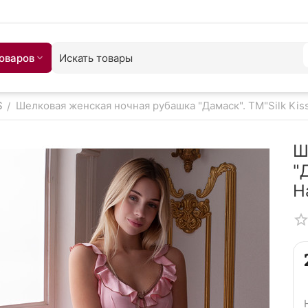
товаров
S
Шелковая женская ночная рубашка "Дамаск". TM"Silk Kis
/
Ш
"
Н