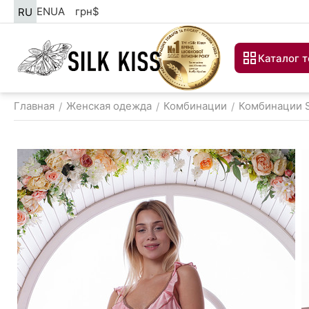
EN
UA
грн
$
RU
Каталог 
Главная
Женская одежда
Комбинации
Комбинации 
/
/
/