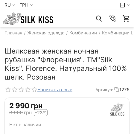
RU
ГРН
Главная
Женская одежда
Комбинации
Комбинации L
/
/
/
Шелковая женская ночная
рубашка "Флоренция". TM"Silk
Kiss". Florence. Натуральный 100%
шелк. Розовая
Написать отзыв
1275
Артикул:
‍2 990‍
грн
‍3 900‍
грн
-23%
Нет в наличии