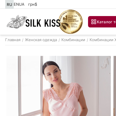
EN
UA
грн
$
RU
Каталог 
Главная
Женская одежда
Комбинации
Комбинации 
/
/
/