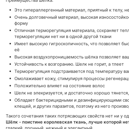
Преимущества шелка:
Это гипераллергенный материал, приятный к телу, н
Очень долговечный материал, высокая износостойкос
форму
Отличная терморегуляция материала, сохраняет тепл
терморегуляции нет ни в одной другой ткани
Имеет высокую гигроскопичность, что позволяет быст
её
Высокая воздухопроницаемость шёлка позволяет ва
Устойчивость к возгоранию. Шелк не горит, а тлеет
Терморегуляция подстраивается под температуру ва
Омолаживает кожу, стимулируя процессы регенерац
Положительно влияет на состояние волос
Шелк не элекризуется, и достаточно хорошо тянется,
Обладает бактерицидными и дезинфицирующими сво
клещей, и других паразитов, поэтому из него произ
Такого сочетания таких потрясающих свойств нет ни у од
Шёлк - поистине королевская ткань, лучше которой не
гладкий, прочный, нежный и элегантный...