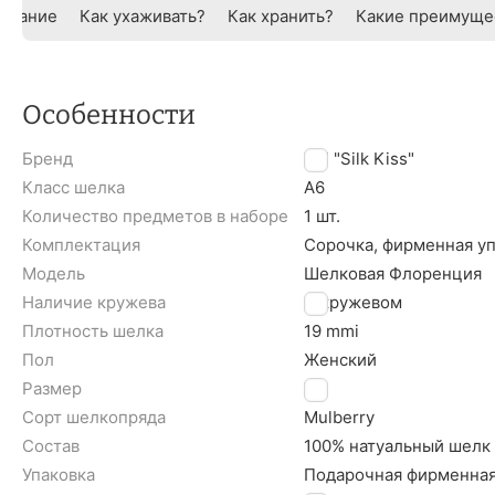
исание
Как ухаживать?
Как хранить?
Какие преимуще
Особенности
Бренд
TM "Silk Kiss"
Класс шелка
A6
Количество предметов в наборе
1 шт.
Комплектация
Сорочка, фирменная у
Модель
Шелковая Флоренция
Наличие кружева
С кружевом
Плотность шелка
19 mmi
Пол
Женский
Размер
XL
Сорт шелкопряда
Mulberry
Состав
100% натуальный шелк
Упаковка
Подарочная фирменная