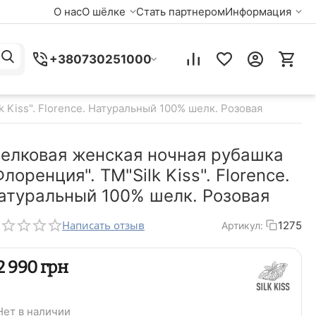
О нас
О шёлке
Стать партнером
Информация
+380730251000
 Kiss". Florence. Натуральный 100% шелк. Розовая
елковая женская ночная рубашка
Флоренция". TM"Silk Kiss". Florence.
атуральный 100% шелк. Розовая
Написать отзыв
1275
Артикул:
‍2 990‍
грн
Нет в наличии