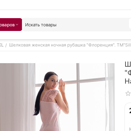
товаров
XL
Шелковая женская ночная рубашка "Флоренция". TM"Silk
/
Ш
"
Н