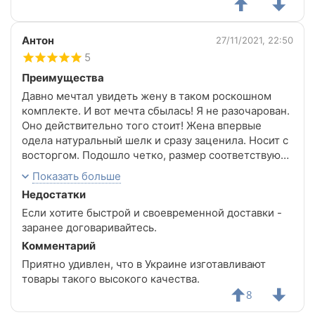
Антон
27/11/2021, 22:50
5
Преимущества
Давно мечтал увидеть жену в таком роскошном
комплекте. И вот мечта сбылась! Я не разочарован.
Оно действительно того стоит! Жена впервые
одела натуральный шелк и сразу заценила. Носит с
восторгом. Подошло четко, размер соответствуют
реальности. Сшито идеально, придраться не к чему.
Показать больше
Ткань, цвет, кружева и дизайн в целом просто
Недостатки
идеальные. И конечно, красивая упаковка, что при
Если хотите быстрой и своевременной доставки -
такой ценовой категории по другому и не
заранее договаривайтесь.
ожидалось.
Комментарий
Приятно удивлен, что в Украине изготавливают
товары такого высокого качества.
8