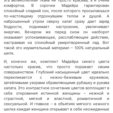
эта великолепная ткань не просто красива, а и очень
комфортна. В сорочке Мадейра гарантирован
спокойный сладкий сон, после которого просыпаешься
по-настоящему отдохнувшим телом и душой. А
наброшенный утром сверху халат сразу дает заряд
бодрости, поднимает настроение, увеличивает
энергию. Вечером же перед сном он наоборот
оказывает успокаивающее, расслабляющее действие,
настраивая на спокойный умиротворенный лад. Вот
такой это изумительный материал – 100% натуральный
шелк.
И, конечно же, комплект Мадейра синего цвета
настолько красив, что просто поражает своим
совершенством. Глубокий насыщенный цвет идеально
перекликается с нежно-бежевым кружевом,
затейливыми узорами обрамляющими рубашку и рукава
халата. Это контрастное сочетание цветов воплощает в
себе откровения истинной женщины – нежной и
страстной, мягкой и властной, романтичной и
сексуальной. И главное – в объятиях мягкого нежного
шелка каждая женщина открывает в себе неожиданные