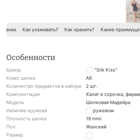
исание
Как ухаживать?
Как хранить?
Какие преимуще
Особенности
Бренд
TM "Silk Kiss"
Класс шелка
A6
Количество предметов в наборе
2 шт.
Комплектация
Халат и сорочка, фирм
Модель
Шелковая Мадейра
Наличие кружева
С кружевом
Плотность шелка
19 mmi
Пол
Женский
Размер
M