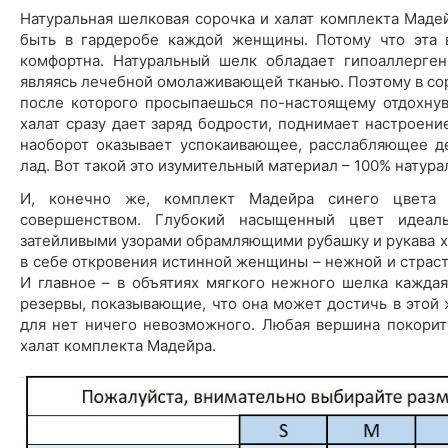
Натуральная шелковая сорочка и халат комплекта Маде
быть в гардеробе каждой женщины. Потому что эта в
комфортна. Натуральный шелк обладает гипоаллерген
являясь лечебной омолаживающей тканью. Поэтому в со
после которого просыпаешься по-настоящему отдохну
халат сразу дает заряд бодрости, поднимает настроен
наоборот оказывает успокаивающее, расслабляющее д
лад. Вот такой это изумительный материал – 100% натур
И, конечно же, комплект Мадейра синего цвета 
совершенством. Глубокий насыщенный цвет идеал
затейливыми узорами обрамляющими рубашку и рукава х
в себе откровения истинной женщины – нежной и страст
И главное – в объятиях мягкого нежного шелка кажд
резервы, показывающие, что она может достичь в этой
для нет ничего невозможного. Любая вершина покорит
халат комплекта Мадейра.