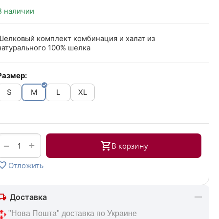
В наличии
Шелковый комплект комбинация и халат из
натурального 100% шелка
Размер:
S
M
L
XL
+
−
В корзину
Отложить
Доставка
 "Нова Пошта" доставка по Украине