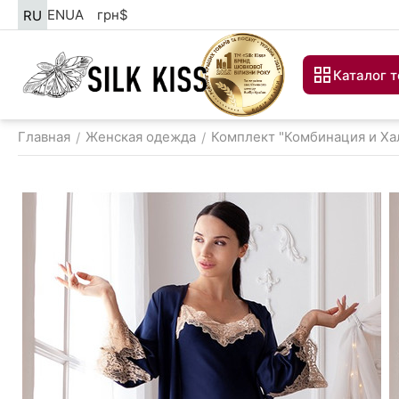
EN
UA
грн
$
RU
Каталог 
Главная
Женская одежда
Комплект "Комбинация и Ха
/
/