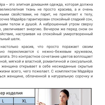
йра – это элитная домашняя одежда, которая должна
еликолепная ткань не просто красива, а и очень
ными свойствами, не парит, не прилипает к телу,
рочке Мадейра гарантирован спокойный сладкий сон,
вшим телом и душой. А наброшенный утром сверху
ие, увеличивает энергию. Вечером же перед сном он
ействие, настраивая на спокойный умиротворенный
альный шелк.
настолько красив, что просто поражает своим
ьно перекликается с нежно-бежевым кружевом,
алата. Это контрастное сочетание цветов воплощает
ной, мягкой и властной, романтичной и сексуальной.
ая женщина открывает в себе неожиданные скрытые
 жизни всего, чего пожелает. С комплектом Мадейра
ься женщине, облаченной в натуральную сорочку и