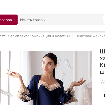
товаров
лат"
Комплект "Комбинация и Халат" M
Шелковая женская
/
/
Ш
х
K
ш