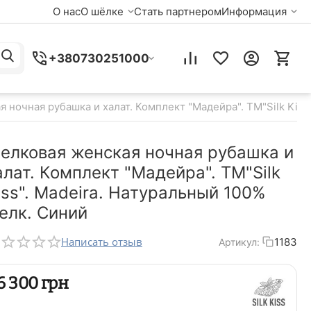
О нас
О шёлке
Стать партнером
Информация
+380730251000
 ночная рубашка и халат. Комплект "Мадейра". TM"Silk Kiss
елковая женская ночная рубашка и
алат. Комплект "Мадейра". TM"Silk
iss". Madeira. Натуральный 100%
елк. Синий
Написать отзыв
1183
Артикул:
‍6 300‍
грн