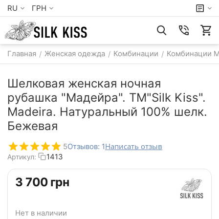
RU
ГРН
Главная
Женская одежда
Комбинации
Комбинации 
/
/
/
Шелковая женская ночная
рубашка "Мадейра". TM"Silk Kiss".
Madeira. Натуральный 100% шелк.
Бежевая
Написать отзыв
5
Отзывов: 1
1413
Артикул:
‍3 700‍
грн
Нет в наличии