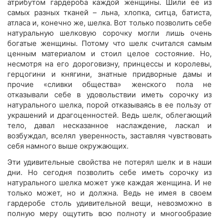
атрибутом гардероба каждой женщины. Шили ее из
самых разных тканей – льна, хлопка, ситца, батиста,
атласа и, конечно же, шелка. Вот только позволить себе
натуральную шелковую сорочку могли лишь очень
богатые женщины. Потому что шелк считался самым
ценным материалом и стоил целое состояние. Но,
несмотря на его дороговизну, принцессы и королевы,
герцогини и княгини, знатные придворные дамы и
прочие «сливки общества» женского пола не
отказывали себе в удовольствии иметь сорочку из
натурального шелка, порой отказываясь в ее пользу от
украшений и драгоценностей. Ведь шелк, облегающий
тело, давал несказанное наслаждение, ласкал и
возбуждал, вселял уверенность, заставляя чувствовать
себя намного выше окружающих.
Эти удивительные свойства не потерял шелк и в наши
дни. Но сегодня позволить себе иметь сорочку из
натурального шелка может уже каждая женщина. И не
только может, но и должна. Ведь не имея в своем
гардеробе столь удивительной вещи, невозможно в
полную меру ощутить всю полноту и многообразие