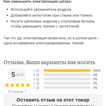
Как уменьшить электризацию шёлка:
Используйте увлажнитель воздуха.
Добавляйте антистатик при стирке или глажке.
Носите шёлковые изделия с хлопковым бельём,
чтобы уменьшить трение с синтетикой.
Так что да, электризация возможна, но в целом шелк –
одна из наименее электризированных тканей
Отзывы, Ваши варианты как носить
5 звёзд
100%
5
из 5
4 звезды
0%
3 звезды
0%
2 звезды
0%
1 звезда
0%
Отзывов: 1
Оставить отзыв на этот товар
Поделитесь мнением с другими покупателями