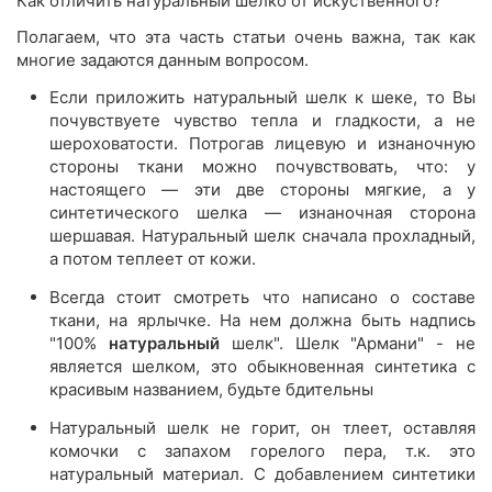
Как отличить натуральный шелко от искуственного?
Полагаем, что эта часть статьи очень важна, так как
многие задаются данным вопросом.
Если приложить натуральный шелк к шеке, то Вы
почувствуете чувство тепла и гладкости, а не
шероховатости. Потрогав лицевую и изнаночную
стороны ткани можно почувствовать, что: у
настоящего — эти две стороны мягкие, а у
синтетического шелка — изнаночная сторона
шершавая. Натуральный шелк сначала прохладный,
а потом теплеет от кожи.
Всегда стоит смотреть что написано о составе
ткани, на ярлычке. На нем должна быть надпись
"100%
натуральный
шелк". Шелк "Армани" - не
является шелком, это обыкновенная синтетика с
красивым названием, будьте бдительны
Натуральный шелк не горит, он тлеет, оставляя
комочки с запахом горелого пера, т.к. это
натуральный материал. С добавлением синтетики