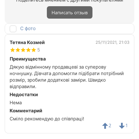
Написать отзыв
С фото
Тетяна Козмей
25/11/2021, 21:03
5
Преимущества
Дякую відмінному продавцеві за суперову
ночнушку. Дівчата допомогли підібрати потрібний
розмір, зробили додаткові заміри. Швидко
відправили.
Недостатки
Нема
Комментарий
Сміло рекомендую до співпраці!
2
1