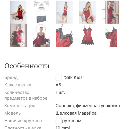
Особенности
Бренд
TM "Silk Kiss"
Класс шелка
A6
Количество
1 шт.
предметов в наборе
Комплектация
Сорочка, фирменная упаковка
Модель
Шелковая Мадейра
Наличие кружева
С кружевом
Плотность шелка
19 mmi