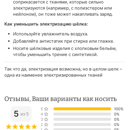
соприкасается с тканями, которые сильно
электризуются (например, с полиэстером или
нейлоном), он тоже может накапливать заряд.
Как уменьшить электризацию шёлка:
Используйте увлажнитель воздуха.
Добавляйте антистатик при стирке или глажке.
Носите шёлковые изделия с хлопковым бельём,
чтобы уменьшить трение с синтетикой.
Так что да, электризация возможна, но в целом шелк –
одна из наименее электризированных тканей
Отзывы, Ваши варианты как носить
5 звёзд
100%
5
из 5
4 звезды
0%
3 звезды
0%
2 звезды
0%
1 звезда
0%