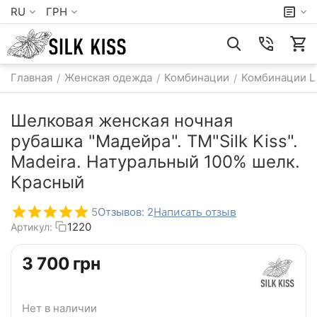
RU
ГРН
Главная
Женская одежда
Комбинации
Комбинации L
/
/
/
Шелковая женская ночная
рубашка "Мадейра". TM"Silk Kiss".
Madeira. Натуральный 100% шелк.
Красный
Написать отзыв
5
Отзывов: 2
1220
Артикул:
‍3 700‍
грн
Нет в наличии