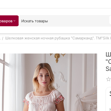
товаров
L
Шелковая женская ночная рубашка "Самарканд". TM"Silk 
/
Ш
"
S