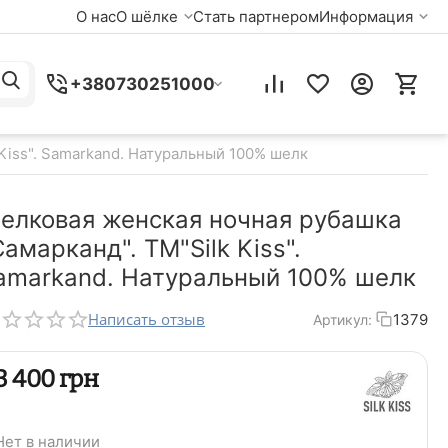
О нас
О шёлке
Стать партнером
Информация
+380730251000
Kiss". Samarkand. Натуральный 100% шелк
елковая женская ночная рубашка
Самарканд". TM"Silk Kiss".
amarkand. Натуральный 100% шелк
Написать отзыв
1379
Артикул:
‍3 400‍
грн
Нет в наличии