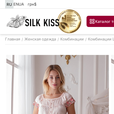
EN
UA
грн
$
RU
Каталог 
Главная
Женская одежда
Комбинации
Комбинации 
/
/
/