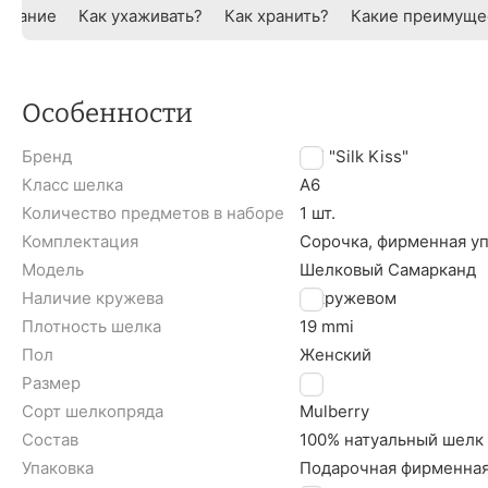
исание
Как ухаживать?
Как хранить?
Какие преимуще
Особенности
Бренд
TM "Silk Kiss"
Класс шелка
A6
Количество предметов в наборе
1 шт.
Комплектация
Сорочка, фирменная у
Модель
Шелковый Самарканд
Наличие кружева
С кружевом
Плотность шелка
19 mmi
Пол
Женский
Размер
L
Сорт шелкопряда
Mulberry
Состав
100% натуальный шелк
Упаковка
Подарочная фирменная