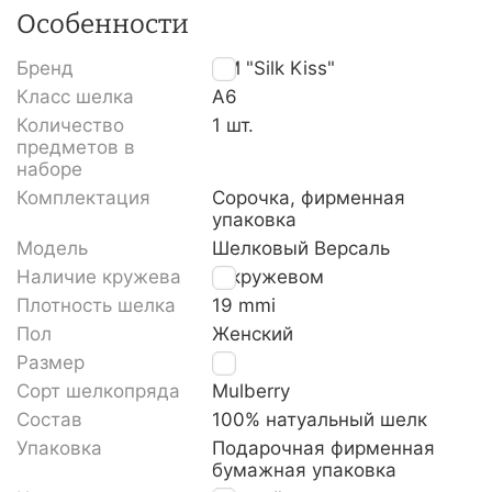
Особенности
Бренд
TM "Silk Kiss"
Класс шелка
A6
Количество
1 шт.
предметов в
наборе
Комплектация
Сорочка, фирменная
упаковка
Модель
Шелковый Версаль
Наличие кружева
С кружевом
Плотность шелка
19 mmi
Пол
Женский
Размер
S
Сорт шелкопряда
Mulberry
Состав
100% натуальный шелк
Упаковка
Подарочная фирменная
бумажная упаковка