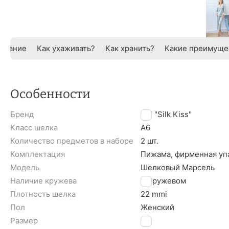
исание
Как ухаживать?
Как хранить?
Какие преимуще
Особенности
Бренд
TM "Silk Kiss"
Класс шелка
A6
Количество предметов в наборе
2 шт.
Комплектация
Пижама, фирменная уп
Модель
Шелковый Марсель
Наличие кружева
С кружевом
Плотность шелка
22 mmi
Пол
Женский
Размер
S