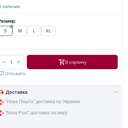
В наличии
Размер:
S
M
L
XL
+
−
В корзину
Отложить
Доставка
 "Нова Пошта" доставка по Украине
 "Nova Post" доставка по миру