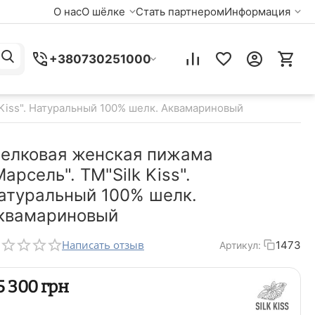
О нас
О шёлке
Стать партнером
Информация
+380730251000
Kiss". Натуральный 100% шелк. Аквамариновый
елковая женская пижама
Марсель". TM"Silk Kiss".
атуральный 100% шелк.
квамариновый
Написать отзыв
1473
Артикул:
‍5 300‍
грн