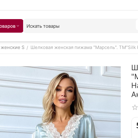
товаров
женские S
Шелковая женская пижама "Марсель". TM"Silk 
/
Ш
"
Н
А