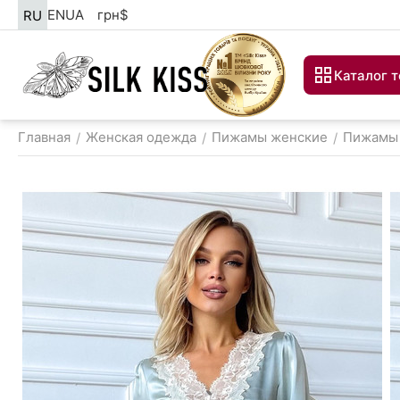
EN
UA
грн
$
RU
Каталог 
Главная
Женская одежда
Пижамы женские
Пижамы 
/
/
/