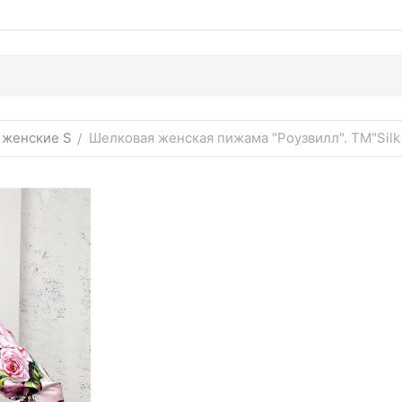
женские S
Шелковая женская пижама "Роузвилл". TM"Silk 
/