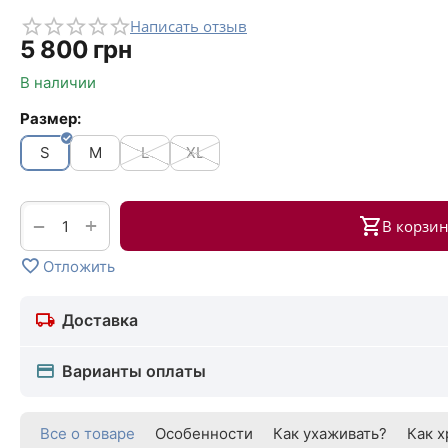
Написать отзыв
‍5 800‍
грн
В наличии
Размер:
S
M
L
XL
+
−
В корзи
Отложить
Доставка
Варианты оплаты
Все о товаре
Особенности
Как ухаживать?
Как х