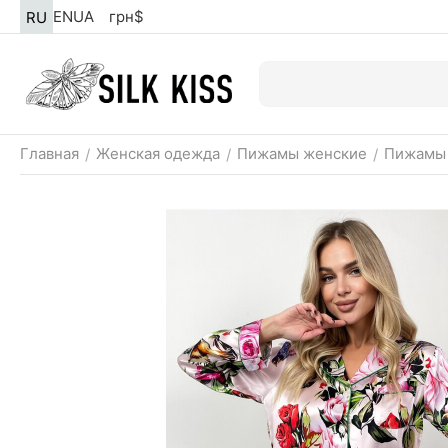
EN
UA
грн
$
RU
Главная
Женская одежда
Пижамы женские
Пижамы 
/
/
/