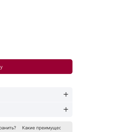
ну
ранить?
Какие преимущества?
Как определить натурал