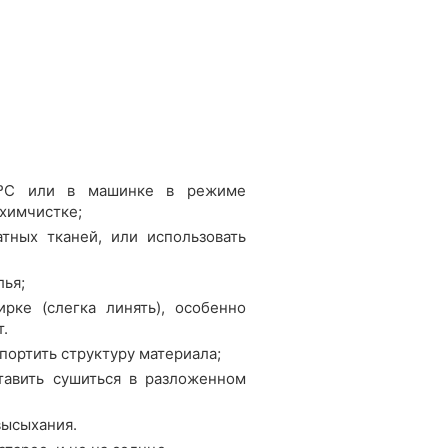
0ºС или в машинке в режиме
 химчистке;
тных тканей, или использовать
лья;
рке (слегка линять), особенно
т.
портить структуру материала;
тавить сушиться в разложенном
высыхания.