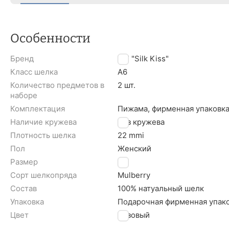
Особенности
Бренд
TM "Silk Kiss"
Класс шелка
A6
Количество предметов в
2 шт.
наборе
Комплектация
Пижама, фирменная упаковка
Наличие кружева
Без кружева
Плотность шелка
22 mmi
Пол
Женский
Размер
S
Сорт шелкопряда
Mulberry
Состав
100% натуальный шелк
Упаковка
Подарочная фирменная упако
Цвет
Розовый