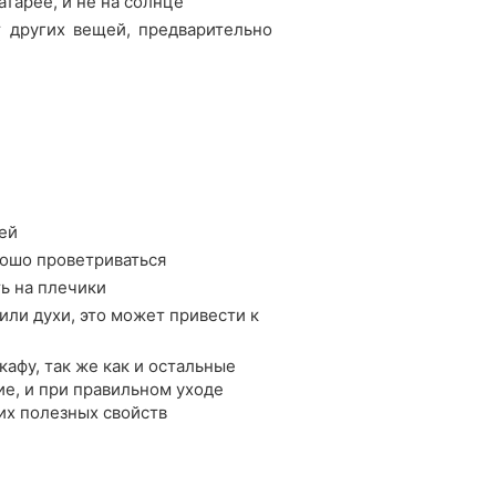
атарее, и не на солнце
т других вещей, предварительно
ей
рошо проветриваться
ть на плечики
или духи, это может привести к
афу, так же как и остальные
е, и при правильном уходе
их полезных свойств