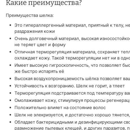
Какие преимущества?
Преимущества шелка:
Это гипераллергенный материал, приятный к телу, н
раздражения кожи
Очень долговечный материал, высокая износостойкос
не теряет цвет и форму
Отличная терморегуляция материала, сохраняет тепл
охлаждает кожу. Такой терморегуляции нет ни в одн
Имеет высокую гигроскопичность, что позволяет быст
же быстро испарять её
Высокая воздухопроницаемость шёлка позволяет ва
Устойчивость к возгоранию. Шелк не горит, а тлеет
Терморегуляция подстраивается под температуру ва
Омолаживает кожу, стимулируя процессы регенерац
Положительно влияет на состояние волос
Шелк не элекризуется, и достаточно хорошо тянется,
Обладает бактерицидными и дезинфицирующими сво
размножение пылевых клещей, и других паразитов, п