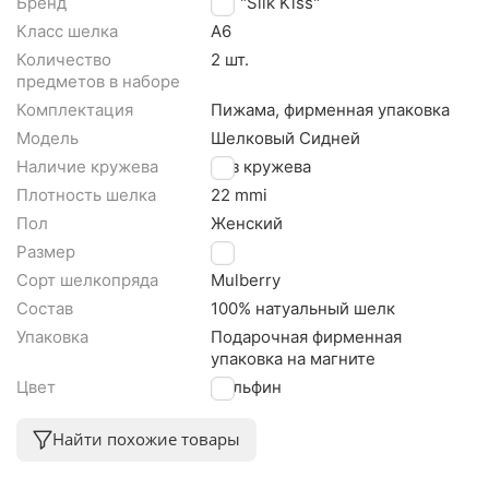
Бренд
TM "Silk Kiss"
Класс шелка
A6
Количество
2 шт.
предметов в наборе
Комплектация
Пижама, фирменная упаковка
Модель
Шелковый Сидней
Наличие кружева
Без кружева
Плотность шелка
22 mmi
Пол
Женский
Размер
XL
Сорт шелкопряда
Mulberry
Состав
100% натуальный шелк
Упаковка
Подарочная фирменная
упаковка на магните
Цвет
Дельфин
Найти похожие товары