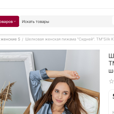
товаров
женские S
Шелковая женская пижама "Сидней". TM"Silk K
/
Ш
T
ш