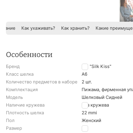
исание
Как ухаживать?
Как хранить?
Какие преимуще
Особенности
Бренд
TM "Silk Kiss"
Класс шелка
A6
Количество предметов в наборе
2 шт.
Комплектация
Пижама, фирменная уп
Модель
Шелковый Сидней
Наличие кружева
Без кружева
Плотность шелка
22 mmi
Пол
Женский
Размер
S