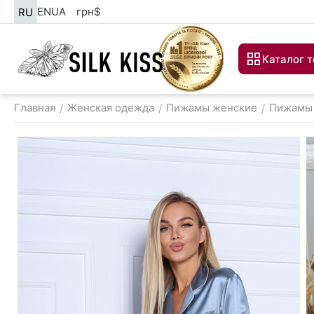
EN
UA
грн
$
RU
Каталог 
Главная
Женская одежда
Пижамы женские
Пижамы 
/
/
/