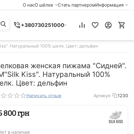
О нас
О шёлке
Стать партнером
Информация
+380730251000
iss". Натуральный 100% шелк. Цвет: дельфин
елковая женская пижама "Сидней".
M"Silk Kiss". Натуральный 100%
елк. Цвет: дельфин
Написать отзыв
1230
Артикул:
‍5 800‍
грн
Нет в наличии