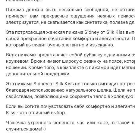
Пижама должна быть несколько свободной, не обтягив
принесет вам прекрасные ощущения нежных прикосно
электризуется, не скатывается как синтетика, полезна для
Эта потрясающая женская пижама Sidney от Silk Kiss вы
собой прекрасное сочетание комфорта и элегантности. 
который выглядит очень элегантно и изысканно.
Верх пижамы представляет собой рубашку с длинными р
кружевом. Брюки имеют широкую резинку на поясе, кот
ношении. Кроме того, в комплекте с пижамой идет мягки
дополнительной поддержки.
Эта пижама Sidney от Silk Kiss не только выглядит пот
благодаря использованию натурального шелка. Шелк не т
свойствами, позволяющими сохранять тепло в холодную 
Если вы хотите почувствовать себя комфортно и элегантно
Kiss - это отличный выбор.
Чашечка утреннего зеленого чая или кофе, в такой 
случиться дома! :)