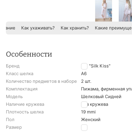
исание
Как ухаживать?
Как хранить?
Какие преимуще
Особенности
Бренд
TM "Silk Kiss"
Класс шелка
A6
Количество предметов в наборе
2 шт.
Комплектация
Пижама, фирменная уп
Модель
Шелковый Сидней
Наличие кружева
Без кружева
Плотность шелка
19 mmi
Пол
Женский
Размер
S