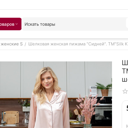
товаров
женские S
Шелковая женская пижама "Сидней". TM"Silk K
/
Ш
T
ш