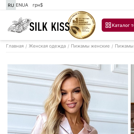
EN
UA
грн
$
RU
Каталог 
Главная
Женская одежда
Пижамы женские
Пижамы 
/
/
/