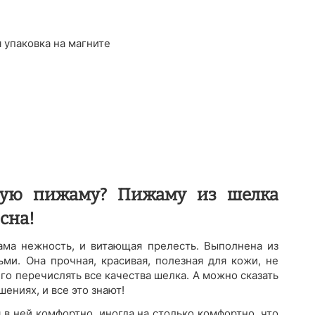
 упаковка на магните
вую пижаму? Пижаму из шелка
есна!
ама нежность, и витающая прелесть. Выполнена из
ми. Она прочная, красивая, полезная для кожи, не
го перечислять все качества шелка. А можно сказать
ениях, и все это знают!
 в ней комфортно, иногда на столько комфортно, что