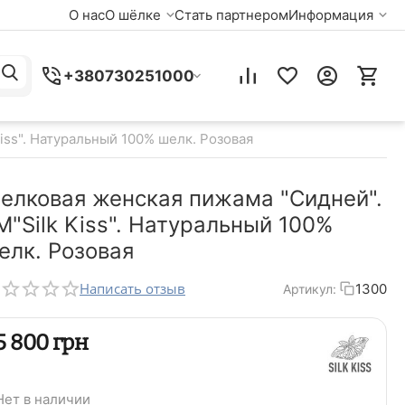
О нас
О шёлке
Стать партнером
Информация
+380730251000
iss". Натуральный 100% шелк. Розовая
елковая женская пижама "Сидней".
M"Silk Kiss". Натуральный 100%
елк. Розовая
Написать отзыв
1300
Артикул:
‍5 800‍
грн
Нет в наличии