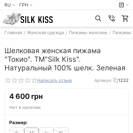
RU
ГРН
Главная
Женская одежда
Пижамы женские
Пижамы 
/
/
/
Шелковая женская пижама
"Токио". TM"Silk Kiss".
Натуральный 100% шелк. Зеленая
Написать отзыв
1232
Артикул:
‍4 600‍
грн
Нет в наличии
Размер:
S
M
L
XL