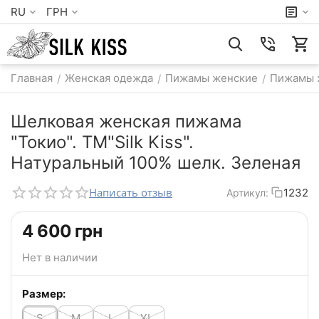
RU
ГРН
Главная
Женская одежда
Пижамы женские
Пижамы 
/
/
/
Шелковая женская пижама
"Токио". TM"Silk Kiss".
Натуральный 100% шелк. Зеленая
Написать отзыв
1232
Артикул:
‍4 600‍
грн
Нет в наличии
Размер:
S
M
L
XL