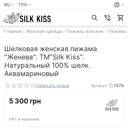
RU
ГРН
Главная
Женская одежда
Пижамы женские
Пижамы 
/
/
/
Шелковая женская пижама
"Женева". TM"Silk Kiss".
Натуральный 100% шелк.
Аквамариновый
Написать отзыв
1476
Артикул:
‍5 300‍
грн
Нет в наличии