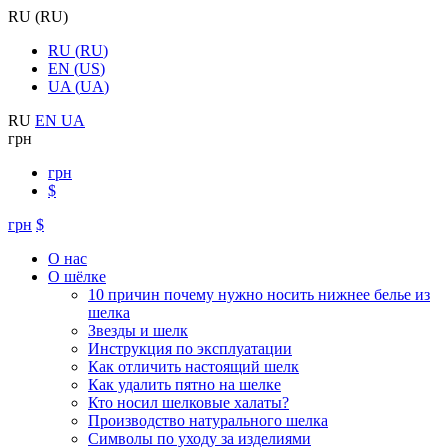
RU
(
RU
)
RU
(
RU
)
EN
(
US
)
UA
(
UA
)
RU
EN
UA
грн
грн
$
грн
$
О нас
О шёлке
10 причин почему нужно носить нижнее белье из
шелка
Звезды и шелк
Инструкция по эксплуатации
Как отличить настоящий шелк
Как удалить пятно на шелке
Кто носил шелковые халаты?
Производство натурального шелка
Символы по уходу за изделиями