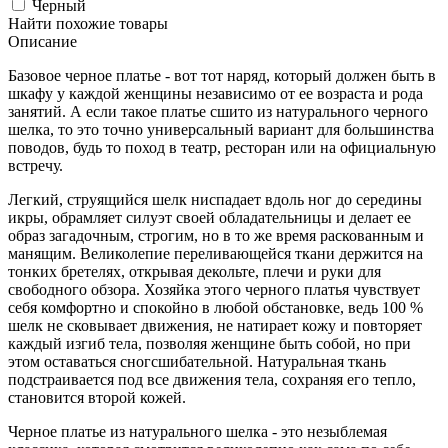
Черный
Найти похожие товары
Описание
Базовое черное платье - вот тот наряд, который должен быть в
шкафу у каждой женщины независимо от ее возраста и рода
занятий. А если такое платье сшито из натурального черного
шелка, то это точно универсальный вариант для большинства
поводов, будь то поход в театр, ресторан или на официальную
встречу.
Легкий, струящийся шелк ниспадает вдоль ног до середины
икры, обрамляет силуэт своей обладательницы и делает ее
образ загадочным, строгим, но в то же время раскованным и
манящим. Великолепие переливающейся ткани держится на
тонких бретелях, открывая декольте, плечи и руки для
свободного обзора. Хозяйка этого черного платья чувствует
себя комфортно и спокойно в любой обстановке, ведь 100 %
шелк не сковывает движения, не натирает кожу и повторяет
каждый изгиб тела, позволяя женщине быть собой, но при
этом оставаться сногсшибательной. Натуральная ткань
подстраивается под все движения тела, сохраняя его тепло,
становится второй кожей.
Черное платье из натурального шелка - это незыблемая