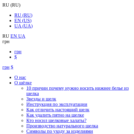
RU
(
RU
)
RU
(
RU
)
EN
(
US
)
UA
(
UA
)
RU
EN
UA
грн
грн
$
грн
$
О нас
О шёлке
10 причин почему нужно носить нижнее белье из
шелка
Звезды и шелк
Инструкция по эксплуатации
Как отличить настоящий шелк
Как удалить пятно на шелке
Кто носил шелковые халаты?
Производство натурального шелка
Символы по уходу за изделиями