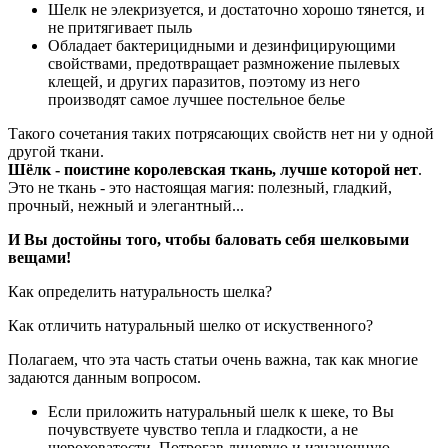
Шелк не элекризуется, и достаточно хорошо тянется, и
не притягивает пыль
Обладает бактерицидными и дезинфицирующими
свойствами, предотвращает размножение пылевых
клещей, и других паразитов, поэтому из него
производят самое лучшее постельное белье
Такого сочетания таких потрясающих свойств нет ни у одной
другой ткани.
Шёлк - поистине королевская ткань, лучше которой нет
.
Это не ткань - это настоящая магия: полезный, гладкий,
прочный, нежный и элегантный...
И Вы достойны того, чтобы баловать себя шелковыми
вещами!
Как определить натуральность шелка?
Как отличить натуральный шелко от искуственного?
Полагаем, что эта часть статьи очень важна, так как многие
задаются данным вопросом.
Если приложить натуральный шелк к шеке, то Вы
почувствуете чувство тепла и гладкости, а не
шероховатости. Потрогав лицевую и изнаночную