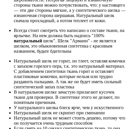
стороны ткани можно почувствовать, что: у настоящего
— эти две стороны мягкие, а у синтетического шелка —
изнаночная сторона шершавая. Натуральный шелк
сначала прохладный, а потом теплеет от кожи.
Всегда стоит смотреть что написано о составе ткани, на
ярлычке. На нем должна быть надпись "100%
натуральный
шелк". Шелк "Армани" - не является
шелком, это обыкновенная синтетика с красивым
названием, будьте бдительны
Натуральный шелк не горит, он тлеет, оставляя комочки
с запахом горелого пера, т.к. это натуральный материал.
С добавлением синтетики ткань горит и оставляет
пластиковые комочки, которые нельзя или трудно
раздавить пальцами. А так же он будет иметь сильный
синтетический запах пластика
В натуральном шелке зачастую прилагают кусочек
ткани для проверки. В синтетике этого не делают, по
понятным причинам.
У натурального шелка блеск ярче, чем у искуственного
Натуральный шелк не скрипит при сминании
Натуральный шелк не может стоить дешево, потому что
он получается очень трудным способом
Если смять на 10 секунд синтетическую ткань, то она