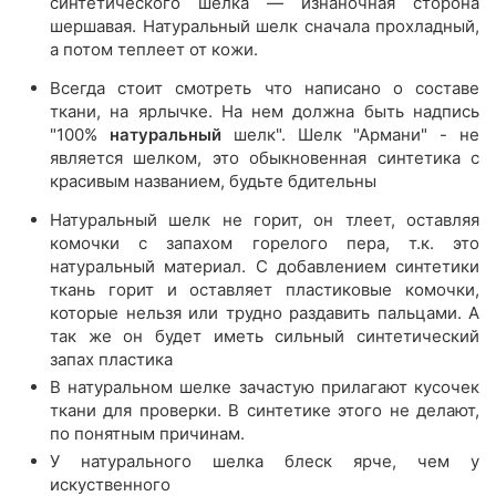
синтетического шелка — изнаночная сторона
шершавая. Натуральный шелк сначала прохладный,
а потом теплеет от кожи.
Всегда стоит смотреть что написано о составе
ткани, на ярлычке. На нем должна быть надпись
"100%
натуральный
шелк". Шелк "Армани" - не
является шелком, это обыкновенная синтетика с
красивым названием, будьте бдительны
Натуральный шелк не горит, он тлеет, оставляя
комочки с запахом горелого пера, т.к. это
натуральный материал. С добавлением синтетики
ткань горит и оставляет пластиковые комочки,
которые нельзя или трудно раздавить пальцами. А
так же он будет иметь сильный синтетический
запах пластика
В натуральном шелке зачастую прилагают кусочек
ткани для проверки. В синтетике этого не делают,
по понятным причинам.
У натурального шелка блеск ярче, чем у
искуственного