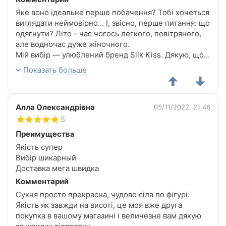
Яке воно ідеальне перше побачення? Тобі хочеться
виглядати неймовірно… І, звісно, перше питання: що
одягнути? Літо - час чогось легкого, повітряного,
але водночас дуже жіночного.
Мій вибір — улюблений бренд Silk Kiss. Дякую, що
вкотре допомогли мені зробити правильний акцент.
Показать больше
Було спекотно, але натуральний шовк приємно
охолоджував… А як красиво він підкреслював
силует фігури!
Алла Олександрівна
Цей благородний синій колір...
05/11/2022, 21:46
І коли супутник неодноразово каже: «Яка ти гарна»
5
і «Яка витончена сукня» — я точно знаю: мій вибір
Преимущества
був бездоганним. Ще раз щиро дякую!
Якість супер
Вибір шикарный
Доставка мега швидка
Комментарий
Сукня просто прекрасна, чудово сіла по фігурі.
Якість як завжди на висоті, це моя вже друга
покупка в вашому магазині і величезне вам дякую