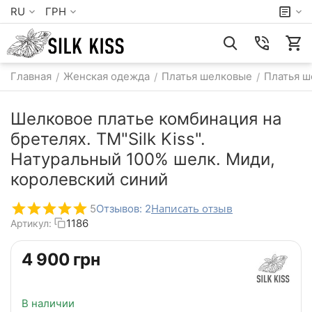
RU
ГРН
Главная
Женская одежда
Платья шелковые
Платья 
/
/
/
Шелковое платье комбинация на
бретелях. TM"Silk Kiss".
Натуральный 100% шелк. Миди,
королевский синий
Написать отзыв
5
Отзывов: 2
1186
Артикул:
‍4 900‍
грн
В наличии