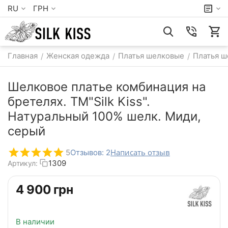
RU
ГРН
Главная
Женская одежда
Платья шелковые
Платья ш
/
/
/
Шелковое платье комбинация на
бретелях. TM"Silk Kiss".
Натуральный 100% шелк. Миди,
серый
Написать отзыв
5
Отзывов: 2
1309
Артикул:
‍4 900‍
грн
В наличии