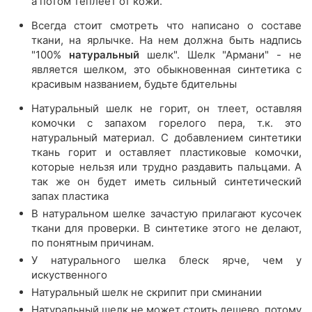
а потом теплеет от кожи.
Всегда стоит смотреть что написано о составе
ткани, на ярлычке. На нем должна быть надпись
"100%
натуральный
шелк". Шелк "Армани" - не
является шелком, это обыкновенная синтетика с
красивым названием, будьте бдительны
Натуральный шелк не горит, он тлеет, оставляя
комочки с запахом горелого пера, т.к. это
натуральный материал. С добавлением синтетики
ткань горит и оставляет пластиковые комочки,
которые нельзя или трудно раздавить пальцами. А
так же он будет иметь сильный синтетический
запах пластика
В натуральном шелке зачастую прилагают кусочек
ткани для проверки. В синтетике этого не делают,
по понятным причинам.
У натурального шелка блеск ярче, чем у
искуственного
Натуральный шелк не скрипит при сминании
Натуральный шелк не может стоить дешево, потому