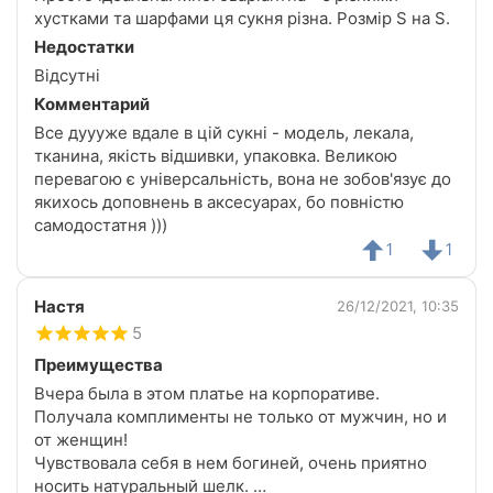
хустками та шарфами ця сукня різна. Розмір S на S.
Недостатки
Відсутні
Комментарий
Все дуууже вдале в цій сукні - модель, лекала,
тканина, якість відшивки, упаковка. Великою
перевагою є універсальність, вона не зобов'язує до
якихось доповнень в аксесуарах, бо повністю
самодостатня )))
1
1
Настя
26/12/2021, 10:35
5
Преимущества
Вчера была в этом платье на корпоративе.
Получала комплименты не только от мужчин, но и
от женщин!
Чувствовала себя в нем богиней, очень приятно
носить натуральный шелк.