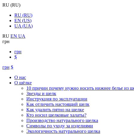
RU
(
RU
)
RU
(
RU
)
EN
(
US
)
UA
(
UA
)
RU
EN
UA
грн
грн
$
грн
$
О нас
О шёлке
10 причин почему нужно носить нижнее белье из ш
Звезды и шелк
Инструкция по эксплуатации
Как отличить настоящий шелк
Как удалить пятно на шелке
Кто носил шелковые халаты?
Производство натурального шелка
Символы по уходу за изделиями
Экологичность натурального шелка