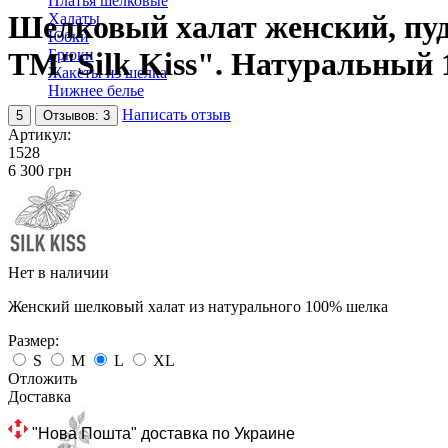
Платья шелковые
Шелковый халат женский, пуд
Халаты
Юбки
Брюки
TM"Silk Kiss". Натуральный
Жакеты из шелка
Нижнее белье
Написать отзыв
5
Отзывов: 3
Артикул:
1528
‍6 300‍
грн
Нет в наличии
Женский шелковый халат из натурального 100% шелка
Размер:
S
M
L
XL
Отложить
Доставка
 "Нова Пошта" доставка по Украине