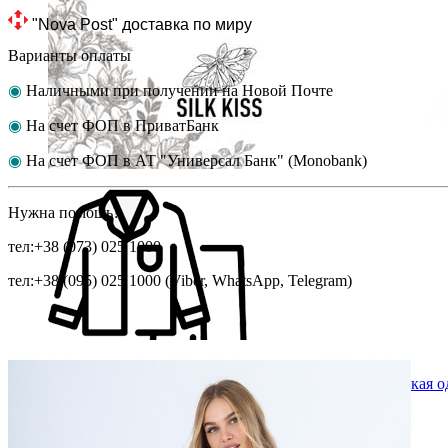
 "Nova Post" доставка по миру
Варианты оплаты
◉
Наличными при получении на Новой Почте
◉
На счет ФОП в ПриватБанк
◉
На счет ФОП в АТ "Универсал Банк" (Monobank)
Нужна помощь?
тел:+38 (073) 025 1000
тел:+38 (095) 025 1000 (Viber, WhatsApp, Telegram)
Мужская одежда
Мужская о
Пижамы мужские
Халаты мужские
Нижнее белье, шорты