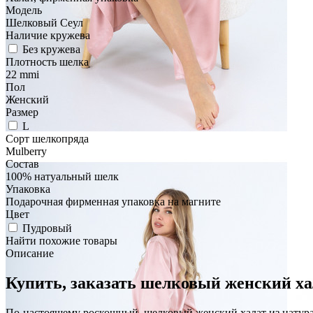
Модель
Шелковый Сеул
Наличие кружева
Без кружева
Плотность шелка
22 mmi
Пол
Женский
Размер
L
Сорт шелкопряда
Mulberry
Состав
100% натуальный шелк
Упаковка
Подарочная фирменная упаковка на магните
Цвет
Пудровый
Найти похожие товары
Описание
Купить, заказать шелковый женский ха
По-настоящему роскошный, шелковый женский халат из натура