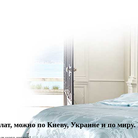
лат, можно по Киеву, Украине и по миру
льного шелка!