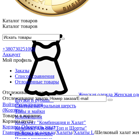
Каталог товаров
Каталог товаров
+380730251000
Аккаунт
Мой профиль
Заказы
Список сравнения
Отложенные товары
Отслеживание заказа
Женская одежда
Женская од
Отслеживание заказа
Блузки и рубашки
Войти
Регистрация
Свитера натуральная шерсть
0
Корзина
Топы и майки
Товары в корзине:
Комбинации
Корзина пуста
Комплект "Комбинация и Халат"
Корзина
Оформить заказ
Комплект для сна "Топ и Шорты"
Главная
/
Женская одежда
/
Халаты
/
Халаты L
/
Шелковый халат жен
Пижамы женские