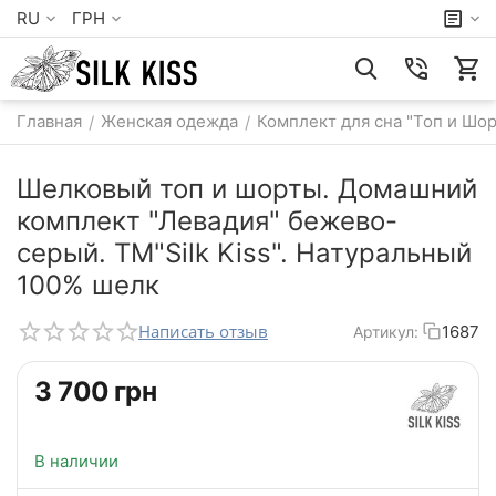
RU
ГРН
Главная
Женская одежда
Комплект для сна "Топ и Шо
/
/
Шелковый топ и шорты. Домашний
комплект "Левадия" бежево-
серый. TM"Silk Kiss". Натуральный
100% шелк
Написать отзыв
1687
Артикул:
‍3 700‍
грн
В наличии