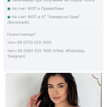
◉
На счет ФОП в ПриватБанк
◉
На счет ФОП в АТ "Универсал Банк"
(Monobank)
Нужна помощь?
тел:+38 (073) 025 1000
тел:+38 (095) 025 1000 (Viber, WhatsApp,
Telegram)