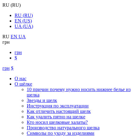
RU
(
RU
)
RU
(
RU
)
EN
(
US
)
UA
(
UA
)
RU
EN
UA
грн
грн
$
грн
$
О нас
О шёлке
10 причин почему нужно носить нижнее белье из
шелка
Звезды и шелк
Инструкция по эксплуатации
Как отличить настоящий шелк
Как удалить пятно на шелке
Кто носил шелковые халаты?
Производство натурального шелка
Символы по уходу за изделиями