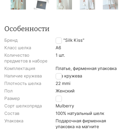
Особенности
Бренд
TM "Silk Kiss"
Класс шелка
A6
Количество
1 шт.
предметов в наборе
Комплектация
Платье, фирменная упаковка
Наличие кружева
Без кружева
Плотность шелка
22 mmi
Пол
Женский
Размер
XL
Сорт шелкопряда
Mulberry
Состав
100% натуальный шелк
Упаковка
Подарочная фирменная
упаковка на магните