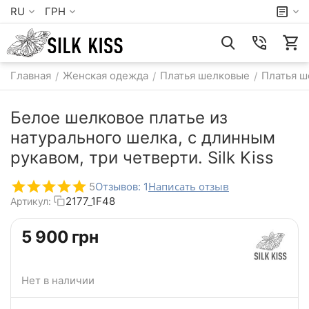
RU
ГРН
Главная
Женская одежда
Платья шелковые
Платья ш
/
/
/
Белое шелковое платье из
натурального шелка, с длинным
рукавом, три четверти. Silk Kiss
Написать отзыв
5
Отзывов: 1
2177_1F48
Артикул:
‍5 900‍
грн
Нет в наличии