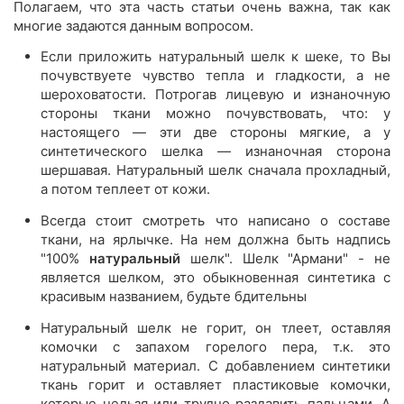
Полагаем, что эта часть статьи очень важна, так как
многие задаются данным вопросом.
Если приложить натуральный шелк к шеке, то Вы
почувствуете чувство тепла и гладкости, а не
шероховатости. Потрогав лицевую и изнаночную
стороны ткани можно почувствовать, что: у
настоящего — эти две стороны мягкие, а у
синтетического шелка — изнаночная сторона
шершавая. Натуральный шелк сначала прохладный,
а потом теплеет от кожи.
Всегда стоит смотреть что написано о составе
ткани, на ярлычке. На нем должна быть надпись
"100%
натуральный
шелк". Шелк "Армани" - не
является шелком, это обыкновенная синтетика с
красивым названием, будьте бдительны
Натуральный шелк не горит, он тлеет, оставляя
комочки с запахом горелого пера, т.к. это
натуральный материал. С добавлением синтетики
ткань горит и оставляет пластиковые комочки,
которые нельзя или трудно раздавить пальцами. А