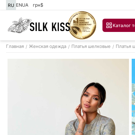
EN
UA
грн
$
RU
Каталог 
Главная
Женская одежда
Платья шелковые
Платья 
/
/
/