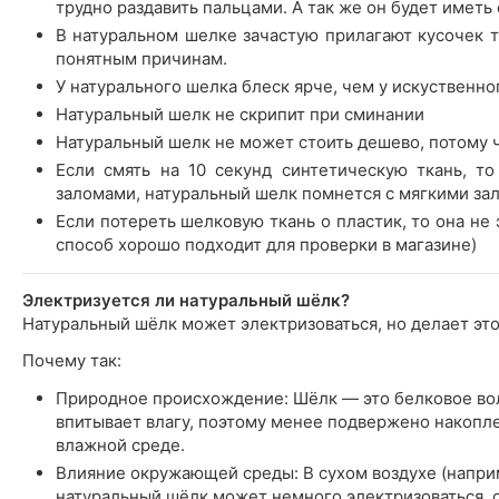
трудно раздавить пальцами. А так же он будет иметь
В натуральном шелке зачастую прилагают кусочек тк
понятным причинам.
У натурального шелка блеск ярче, чем у искуственно
Натуральный шелк не скрипит при сминании
Натуральный шелк не может стоить дешево, потому 
Если смять на 10 секунд синтетическую ткань, т
заломами, натуральный шелк помнется с мягкими за
Если потереть шелковую ткань о пластик, то она не э
способ хорошо подходит для проверки в магазине)
Электризуется ли натуральный шёлк?
Натуральный шёлк может электризоваться, но делает это
Почему так:
Природное происхождение: Шёлк — это белковое во
впитывает влагу, поэтому менее подвержено накопл
влажной среде.
Влияние окружающей среды: В сухом воздухе (напр
натуральный шёлк может немного электризоваться, о