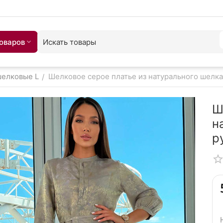
товаров
шелковые L
Шелковое серое платье из натурального шелка, 
/
Ш
н
р