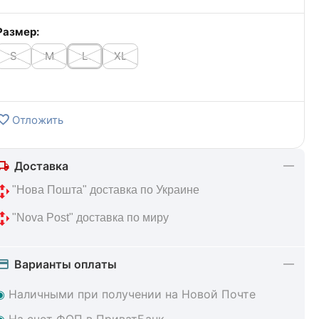
Размер:
S
M
L
XL
Отложить
Доставка
 "Нова Пошта" доставка по Украине
 "Nova Post" доставка по миру
Варианты оплаты
◉
Наличными при получении на Новой Почте
◉
На счет ФОП в ПриватБанк