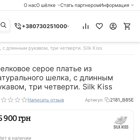
О нас
О шёлке
Стать партнером
Информация
+380730251000
с длинным рукавом, три четверти. Silk Kiss
елковое серое платье из
атурального шелка, с длинным
укавом, три четверти. Silk Kiss
Написать отзыв
2181_B85E
Артикул:
‍5 900‍
грн
Нет в наличии