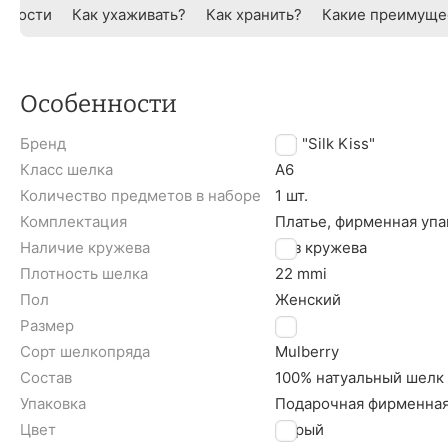
нности
Как ухаживать?
Как хранить?
Какие преимуще
Особенности
Бренд
TM "Silk Kiss"
Класс шелка
A6
Количество предметов в наборе
1 шт.
Комплектация
Платье, фирменная упа
Наличие кружева
Без кружева
Плотность шелка
22 mmi
Пол
Женский
Размер
L
Сорт шелкопряда
Mulberry
Состав
100% натуальный шелк
Упаковка
Подарочная фирменная
Цвет
Серый