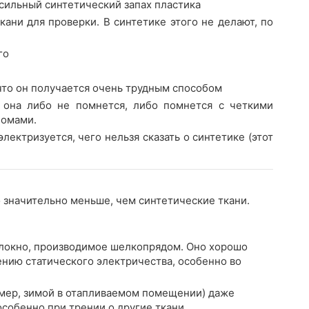
 сильный синтетический запах пластика
ани для проверки. В синтетике этого не делают, по
го
что он получается очень трудным способом
о она либо не помнется, либо помнется с четкими
ломами.
лектризуется, чего нельзя сказать о синтетике (этот
 значительно меньше, чем синтетические ткани.
локно, производимое шелкопрядом. Оно хорошо
ению статического электричества, особенно во
имер, зимой в отапливаемом помещении) даже
собенно при трении о другие ткани.